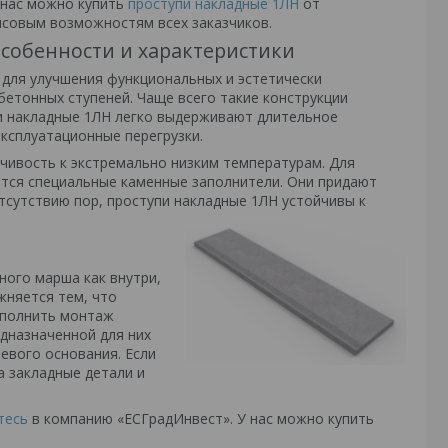
 нас можно купить
проступи накладные 1ЛН
от
нсовым возможностям всех заказчиков.
особенности и характеристики
 для улучшения функциональных и эстетически
бетонных ступеней. Чаще всего такие конструкции
и накладные 1ЛН легко выдерживают длительное
эксплуатационные перегрузки.
йчивость к экстремально низким температурам. Для
тся специальные каменные заполнители. Они придают
тсутствию пор, проступи накладные 1ЛН устойчивы к
ного марша как внутри,
жняется тем, что
ыполнить монтаж
дназначенной для них
евого основания. Если
а закладные детали и
тесь
в компанию «ЕСГрадИнвест». У нас можно купить