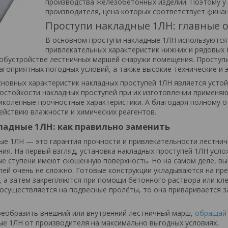
производства железобетонных изделий. Поэтому у
производителя, цена которых соответствует фина
Проступи накладные 1ЛН: главные 
В основном проступи накладные 1ЛН используются
привлекательных характеристик нижних и рядовых 
обустройстве лестничных маршей снаружи помещения. Проступ
агоприятных погодных условий, а также высокие технические и 
сновных характеристик накладных проступей 1ЛН является усто
стойкости накладных проступей при их изготовлении применяю
иколепные прочностные характеристики. А благодаря полному о
ействию влажности и химических реагентов.
ладные 1ЛН: как правильно заменить
ые 1ЛН — это гарантия прочности и привлекательности лестнич
ния. На первый взгляд, установка накладных проступей 1ЛН усло
е ступени имеют скошенную поверхность. Но на самом деле, в
пей очень не сложно. Готовые конструкции укладываются на пре
, а затем закрепляются при помощи бетонного раствора или кле
осуществляется на подвесные пролёты, то она приваривается з
реобразить внешний или внутренний лестничный марш,
обращай
ые 1ЛН от производителя на максимально выгодных условиях.