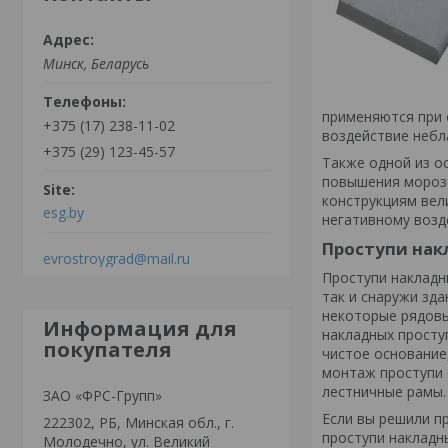
Минск, Беларусь
применяются при 
+375 (17) 238-11-02
воздействие небл
+375 (29) 123-45-57
Также одной из о
повышения морозо
конструкциям вел
esg.by
негативному возд
Проступи нак
evrostroygrad@mail.ru
Проступи накладн
так и снаружи зда
некоторые рядовы
Информация для
накладных просту
покупателя
чистое основание
монтаж проступи 
лестничные рамы.
ЗАО «ФРС-Групп»
Если вы решили п
222302, РБ, Минская обл., г.
проступи накладн
Молодечно, ул. Великий