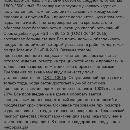
используется тяжелый и легкий бетон со средней плотностью
1800-2500 кг/м3. Благодаря арматурному каркасу изделие
получается прочным, он состоит из связанных между собой
проволоки и прутьев Вр-I, придает дополнительную прочность
изделия на изгиб. Плиты проверяются на крепкость, они
обеспечивают безопасность и несущую способность зданий.
Срок службы изделий 1ПК 90-12-3 (ГОСТ 26434-2015)
составляет больше ста лет. Все плиты должны обеспечивать
предел огнестойкости, который указывают в рабочих чертежах
по требованию
СНиП II-2-80
. Важным этапом
производственного процесса считается проверка качества
готового изделия, осмотр на трещиностойкость и прочность, а
также сравниваются геометрические формы с чертежами.
Требования по внешнему виду и качеству плит
устанавливается по
ГОСТ 13015
. Отпуск изделий производится
только тогда, когда бетон достигает нужной отпускной
прочности, в зимнее время должен составлять 100%,в летнее
70%. Все произведенные изделия обрабатывается
специальным раствором, который защищает от коррозий и
продлевает срок службы. Основное требование при осмотре
изделия является: гладкая и ровная поверхность. Технический
паспорт качества служит гарантией для заказчика (получение
качественного изделия). В паспорте содержится следующая
информация: