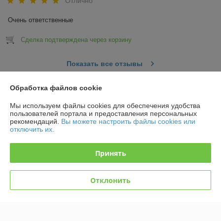
Отлично
Очень ответственные
Сделка подтверждена через корзину
Показать все отзывы
Обработка файлов cookie
О нас
Мы используем файлы cookies для обеспечения удобства
пользователей портала и предоставления персональных
Контакты
рекомендаций.
Вы можете настроить файлы cookies или
отключить их.
Доставка и оплата
Принять
График работы
Отклонить
Полная версия сайта
Политика обработки cookies