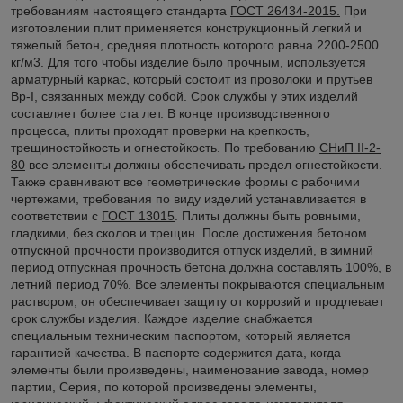
требованиям настоящего стандарта
ГОСТ 26434-2015.
При
изготовлении плит применяется конструкционный легкий и
тяжелый бетон, средняя плотность которого равна 2200-2500
кг/м3. Для того чтобы изделие было прочным, используется
арматурный каркас, который состоит из проволоки и прутьев
Вр-I, связанных между собой. Срок службы у этих изделий
составляет более ста лет. В конце производственного
процесса, плиты проходят проверки на крепкость,
трещиностойкость и огнестойкость. По требованию
СНиП II-2-
80
все элементы должны обеспечивать предел огнестойкости.
Также сравнивают все геометрические формы с рабочими
чертежами, требования по виду изделий устанавливается в
соответствии с
ГОСТ 13015
. Плиты должны быть ровными,
гладкими, без сколов и трещин. После достижения бетоном
отпускной прочности производится отпуск изделий, в зимний
период отпускная прочность бетона должна составлять 100%, в
летний период 70%. Все элементы покрываются специальным
раствором, он обеспечивает защиту от коррозий и продлевает
срок службы изделия. Каждое изделие снабжается
специальным техническим паспортом, который является
гарантией качества. В паспорте содержится дата, когда
элементы были произведены, наименование завода, номер
партии, Серия, по которой произведены элементы,