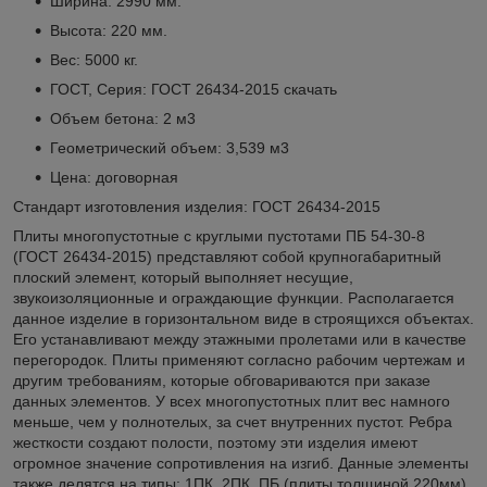
Ширина: 2990 мм.
Высота: 220 мм.
Вес: 5000 кг.
ГОСТ, Серия: ГОСТ 26434-2015
скачать
Объем бетона: 2 м3
Геометрический объем: 3,539 м3
Цена: договорная
Стандарт изготовления изделия: ГОСТ 26434-2015
Плиты многопустотные с круглыми пустотами ПБ 54-30-8
(ГОСТ 26434-2015) представляют собой крупногабаритный
плоский элемент, который выполняет несущие,
звукоизоляционные и ограждающие функции. Располагается
данное изделие в горизонтальном виде в строящихся объектах.
Его устанавливают между этажными пролетами или в качестве
перегородок. Плиты применяют согласно рабочим чертежам и
другим требованиям, которые обговариваются при заказе
данных элементов. У всех многопустотных плит вес намного
меньше, чем у полнотелых, за счет внутренних пустот. Ребра
жесткости создают полости, поэтому эти изделия имеют
огромное значение сопротивления на изгиб. Данные элементы
также делятся на типы: 1ПК, 2ПК, ПБ (плиты толщиной 220мм),