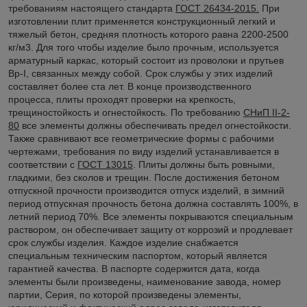
требованиям настоящего стандарта
ГОСТ 26434-2015.
При
изготовлении плит применяется конструкционный легкий и
тяжелый бетон, средняя плотность которого равна 2200-2500
кг/м3. Для того чтобы изделие было прочным, используется
арматурный каркас, который состоит из проволоки и прутьев
Вр-I, связанных между собой. Срок службы у этих изделий
составляет более ста лет. В конце производственного
процесса, плиты проходят проверки на крепкость,
трещиностойкость и огнестойкость. По требованию
СНиП II-2-
80
все элементы должны обеспечивать предел огнестойкости.
Также сравнивают все геометрические формы с рабочими
чертежами, требования по виду изделий устанавливается в
соответствии с
ГОСТ 13015
. Плиты должны быть ровными,
гладкими, без сколов и трещин. После достижения бетоном
отпускной прочности производится отпуск изделий, в зимний
период отпускная прочность бетона должна составлять 100%, в
летний период 70%. Все элементы покрываются специальным
раствором, он обеспечивает защиту от коррозий и продлевает
срок службы изделия. Каждое изделие снабжается
специальным техническим паспортом, который является
гарантией качества. В паспорте содержится дата, когда
элементы были произведены, наименование завода, номер
партии, Серия, по которой произведены элементы,