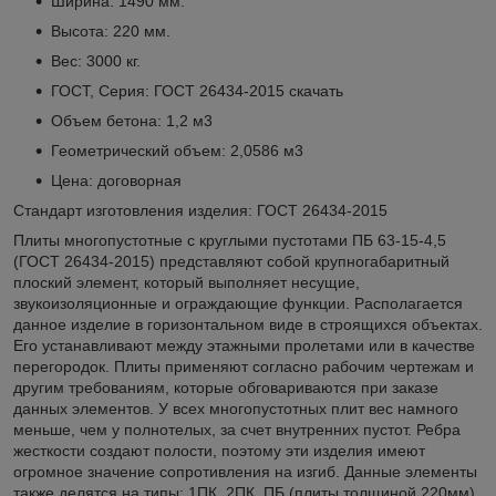
Ширина: 1490 мм.
Высота: 220 мм.
Вес: 3000 кг.
ГОСТ, Серия: ГОСТ 26434-2015
скачать
Объем бетона: 1,2 м3
Геометрический объем: 2,0586 м3
Цена: договорная
Стандарт изготовления изделия: ГОСТ 26434-2015
Плиты многопустотные с круглыми пустотами ПБ 63-15-4,5
(ГОСТ 26434-2015) представляют собой крупногабаритный
плоский элемент, который выполняет несущие,
звукоизоляционные и ограждающие функции. Располагается
данное изделие в горизонтальном виде в строящихся объектах.
Его устанавливают между этажными пролетами или в качестве
перегородок. Плиты применяют согласно рабочим чертежам и
другим требованиям, которые обговариваются при заказе
данных элементов. У всех многопустотных плит вес намного
меньше, чем у полнотелых, за счет внутренних пустот. Ребра
жесткости создают полости, поэтому эти изделия имеют
огромное значение сопротивления на изгиб. Данные элементы
также делятся на типы: 1ПК, 2ПК, ПБ (плиты толщиной 220мм),