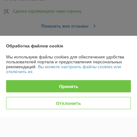
Сделка подтверждена через корзину
Показать все отзывы
Обработка файлов cookie
О нас
Мы используем файлы cookies для обеспечения удобства
Контакты
пользователей портала и предоставления персональных
рекомендаций.
Вы можете настроить файлы cookies или
отключить их.
Доставка и оплата
Принять
График работы
Отклонить
Полная версия сайта
Политика обработки cookies
Сайт создан на платформе Deal.by