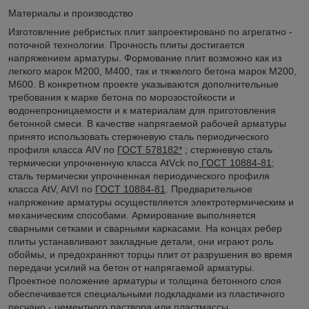
Материалы и производство
Изготовление ребристых плит запроектировано по агрегатно -
поточной технологии. Прочность плиты достигается
напряжением арматуры. Формование плит возможно как из
легкого марок М200, М400, так и тяжелого бетона марок М200,
М600. В конкретном проекте указываются дополнительные
требования к марке бетона по морозостойкости и
водонепроницаемости и к материалам для приготовления
бетонной смеси. В качестве напрягаемой рабочей арматуры
принято использовать стержневую сталь периодического
профиля класса AIV по
ГОСТ 578182*
; стержневую сталь
термически упрочненную класса AtVck по
ГОСТ 10884-81
;
сталь термически упрочненная периодического профиля
класса AtV, AtVI по
ГОСТ 10884-81
. Предварительное
напряжение арматуры осуществляется электротермическим и
механическим способами. Армирование выполняется
сварными сетками и сварными каркасами. На концах ребер
плиты устанавливают закладные детали, они играют роль
обоймы, и предохраняют торцы плит от разрушения во время
передачи усилий на бетон от напрягаемой арматуры.
Проектное положение арматуры и толщина бетонного слоя
обеспечивается специальными подкладками из пластичного
песчано - цементного раствора или пластмассы.