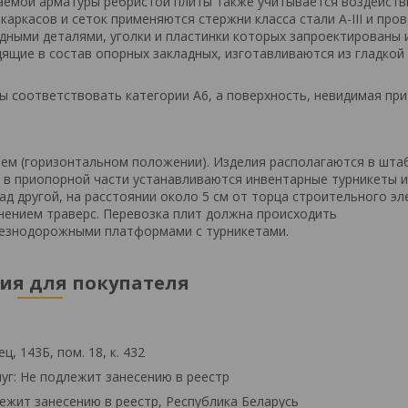
гаемой арматуры ребристой плиты также учитывается воздейств
каркасов и сеток применяются стержни класса стали А-III и про
ладными деталями, уголки и пластинки которых запроектированы 
ящие в состав опорных закладных, изготавливаются из гладкой
ы соответствовать категории А6, а поверхность, невидимая при
очем (горизонтальном положении). Изделия располагаются в шта
а в приопорной части устанавливаются инвентарные турникеты 
д другой, на расстоянии около 5 см от торца строительного эл
нением траверс. Перевозка плит должна происходить
лезнодорожными платформами с турникетами.
я для покупателя
, 143Б, пом. 18, к. 432
уг: Не подлежит занесению в реестр
ежит занесению в реестр, Республика Беларусь