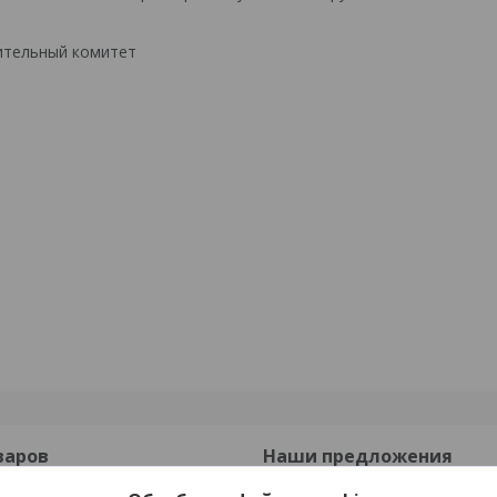
ительный комитет
варов
Наши предложения