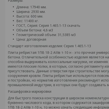
Размеры:
Длинна: 17940 мм.
Ширина: 2930 мм.
Высота: 600 мм.
Вес: 11400 кг.
ГОСТ, Серия: Серия 1.465.1-13
скачать
Объем бетона: 4,6 м3
Геометрический объем: 31,5385 м3
Цена: договорная
Стандарт изготовления изделия: Серия 1.465.1-13
Плита ребристая 1ПВ 18-2 АIIIв т-10 н - это прочная унив
бетона. Отличительной особенностью изделия является на
способна выдерживать колоссальные нагрузки, не изменяя
имеются плоские полки, в которых, согласно регламенту из
присутствовать. Данные отверстия при строительстве могу
сооружения кровли. Плиты ребристые используются повсеме
и постройках, но норматив изготовления рекомендует испол
промышленной индустрии, в которых они будут создавать 
Расшифровка маркировки
Для быстрого поиска конструкции в широком номенклатурно
буквенно-числового кода, в котором содержится зашифров
1ПВ 18-2 АIIIв т-10 н, то можно узнать следующую информа