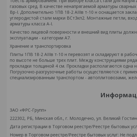
тоесть армированием. При выборе класса стали для напря
газовых сред. В качестве ненапрягаемой арматуры сварных 
Вр-I. Дополнительно 1ПВ 18-2 АIIIв т-10 н оснащается зак
углеродистой стали марки ВСт3кп2. Монтажные петли, вход
арматуры класса А-I.
Качество лицевой поверхности и внешний вид плиты должн
эксплуатации - категории А7.
Хранение и транспортировка
Плиты 1ПВ 18-2 АIIIв т-10 н перевозят и складируют в раб
по высоте не больше трех плит. Между конструкциями ряд
прокладки толщиной 4 см. Прокладки располагаются одна на
Погрузочно-разгрузочные работы осуществляются с приме
специализированным транспортом - автоплитовозами, же
Информаци
ЗАО «ФРС-Групп»
222302, РБ, Минская обл., г. Молодечно, ул. Великий Гостинец
Дата регистрации в Торговом реестре/Реестре бытовых усл
Номер в Торговом реестре/Реестре бытовых услуг: Не подл