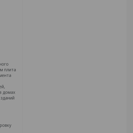
ного
им плита
емента
ей,
в домах
 зданий
ровку