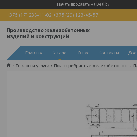
Начать продавать на Deal.by
+375 (17) 238-11-02
+375 (29) 123-45-57
Производство железобетонных
изделий и конструкций
Главная
Каталог
О нас
Контакты
Дос
Товары и услуги
Плиты ребристые железобетонные
П