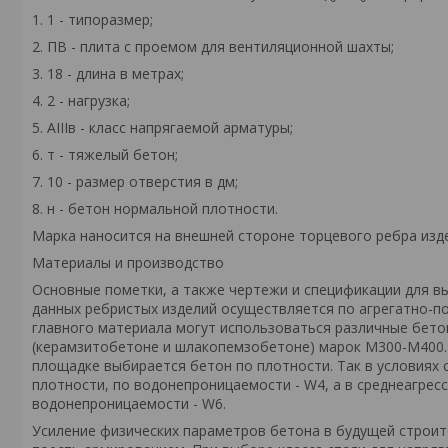
1. 1 - типоразмер;
2. ПВ - плита с проемом для вентиляционной шахты;
3. 18 - длина в метрах;
4. 2 - нагрузка;
5. АIIIв - класс напрягаемой арматуры;
6. т - тяжелый бетон;
7. 10 - размер отверстия в дм;
8. н - бетон нормальной плотности.
Марка наносится на внешней стороне торцевого ребра изд
Материалы и производство
Основные пометки, а также чертежи и спецификации для вып
данных ребристых изделий осуществляется по агрегатно-по
главного материала могут использоваться различные бето
(керамзитобетоне и шлакопемзобетоне) марок М300-М400. 
площадке выбирается бетон по плотности. Так в условиях
плотности, по водонепроницаемости - W4, а в среднеагрес
водонепроницаемости - W6.
Усиление физических параметров бетона в будущей строит