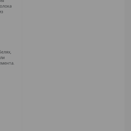
ия
волока
из
белях,
или
емента.