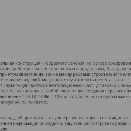
ерсальная конструкция П-образного сечения, на основе армирован
личие ребер жесткости - поперечных и продольных, благодаря 
 при этом своего вида. Также между ребрами строительного эл
готовления изделий, могут, как отсутствовать проемы, так и
т служить для пропуска вентиляционных шахт, установки фонар
стно, так как являют собой элемент для создания перекрытий 
ьзование 1ПВ 18-2 АIIIв т-10 н для строительства одноэтажных
малоуклонное покрытие.
м ряду, ей присваивается универсальная марка, состоящая из
анная информация об изделии. Так, если рассматривать расшиф
цию: