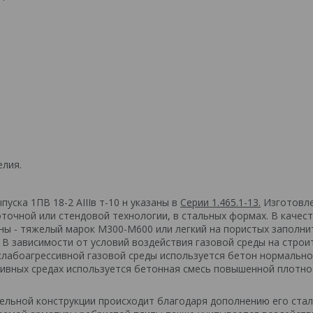
елия.
уска 1ПВ 18-2 АIIIв т-10 н указаны в
Серии 1.465.1-13.
Изготовл
точной или стендовой технологии, в стальных формах. В качес
ны - тяжелый марок М300-М600 или легкий на пористых заполни
В зависимости от условий воздействия газовой среды на строи
 слабоагрессивной газовой среды используется бетон нормальн
сивных средах используется бетонная смесь повышенной плотно
ельной конструкции происходит благодаря дополнению его ста