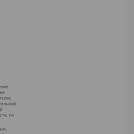
ение
тве
телях
тельной
ой
сти, по
лью,