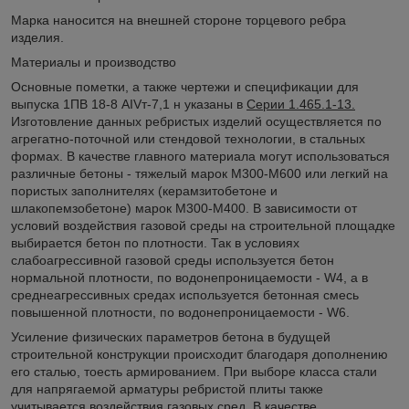
Марка наносится на внешней стороне торцевого ребра
изделия.
Материалы и производство
Основные пометки, а также чертежи и спецификации для
выпуска 1ПВ 18-8 АIVт-7,1 н указаны в
Серии 1.465.1-13.
Изготовление данных ребристых изделий осуществляется по
агрегатно-поточной или стендовой технологии, в стальных
формах. В качестве главного материала могут использоваться
различные бетоны - тяжелый марок М300-М600 или легкий на
пористых заполнителях (керамзитобетоне и
шлакопемзобетоне) марок М300-М400. В зависимости от
условий воздействия газовой среды на строительной площадке
выбирается бетон по плотности. Так в условиях
слабоагрессивной газовой среды используется бетон
нормальной плотности, по водонепроницаемости - W4, а в
среднеагрессивных средах используется бетонная смесь
повышенной плотности, по водонепроницаемости - W6.
Усиление физических параметров бетона в будущей
строительной конструкции происходит благодаря дополнению
его сталью, тоесть армированием. При выборе класса стали
для напрягаемой арматуры ребристой плиты также
учитывается воздействия газовых сред. В качестве