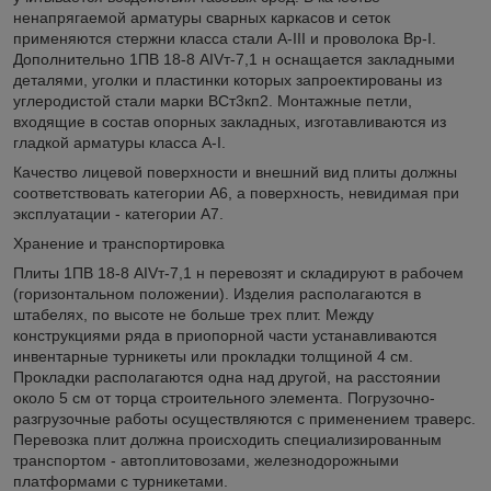
ненапрягаемой арматуры сварных каркасов и сеток
применяются стержни класса стали А-III и проволока Вр-I.
Дополнительно 1ПВ 18-8 АIVт-7,1 н оснащается закладными
деталями, уголки и пластинки которых запроектированы из
углеродистой стали марки ВСт3кп2. Монтажные петли,
входящие в состав опорных закладных, изготавливаются из
гладкой арматуры класса А-I.
Качество лицевой поверхности и внешний вид плиты должны
соответствовать категории А6, а поверхность, невидимая при
эксплуатации - категории А7.
Хранение и транспортировка
Плиты 1ПВ 18-8 АIVт-7,1 н перевозят и складируют в рабочем
(горизонтальном положении). Изделия располагаются в
штабелях, по высоте не больше трех плит. Между
конструкциями ряда в приопорной части устанавливаются
инвентарные турникеты или прокладки толщиной 4 см.
Прокладки располагаются одна над другой, на расстоянии
около 5 см от торца строительного элемента. Погрузочно-
разгрузочные работы осуществляются с применением траверс.
Перевозка плит должна происходить специализированным
транспортом - автоплитовозами, железнодорожными
платформами с турникетами.