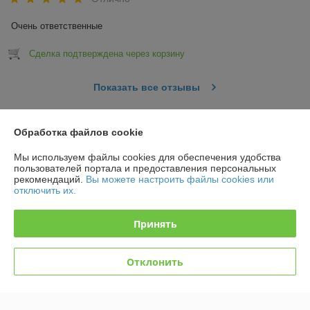
Очень ответственные
Сделка подтверждена через корзину
Показать все отзывы
Обработка файлов cookie
О нас
Мы используем файлы cookies для обеспечения удобства
Контакты
пользователей портала и предоставления персональных
рекомендаций.
Вы можете настроить файлы cookies или
отключить их.
Доставка и оплата
Принять
График работы
Отклонить
Полная версия сайта
Политика обработки cookies