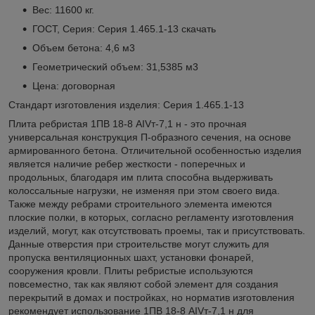
Вес: 11600 кг.
ГОСТ, Серия: Серия 1.465.1-13
скачать
Объем бетона: 4,6 м3
Геометрический объем: 31,5385 м3
Цена: договорная
Стандарт изготовления изделия: Серия 1.465.1-13
Плита ребристая 1ПВ 18-8 АIVт-7,1 н - это прочная
универсальная конструкция П-образного сечения, на основе
армированного бетона. Отличительной особенностью изделия
является наличие ребер жесткости - поперечных и
продольных, благодаря им плита способна выдерживать
колоссальные нагрузки, не изменяя при этом своего вида.
Также между ребрами строительного элемента имеются
плоские полки, в которых, согласно регламенту изготовления
изделий, могут, как отсутствовать проемы, так и присутствовать.
Данные отверстия при строительстве могут служить для
пропуска вентиляционных шахт, установки фонарей,
сооружения кровли. Плиты ребристые используются
повсеместно, так как являют собой элемент для создания
перекрытий в домах и постройках, но норматив изготовления
рекомендует использование 1ПВ 18-8 АIVт-7,1 н для