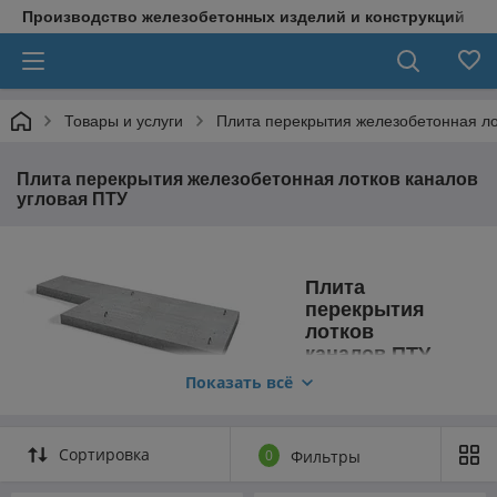
Производство железобетонных изделий и конструкций
Товары и услуги
Плита перекрытия железобетонная ло
Плита перекрытия железобетонная лотков каналов
угловая ПТУ
Плита
перекрытия
лотков
каналов ПТУ
Показать всё
Различные
инженерные коммуникации постоянно находятся под
воздействием негативных факторов внешней среды.
Сортировка
0
Фильтры
Поэтому для их защиты используются специальные
железобетонные плиты перекрытия. Купить изделия из