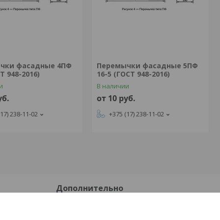
чки фасадные 4ПФ
Перемычки фасадные 5ПФ
Т 948-2016)
16-5 (ГОСТ 948-2016)
и
В наличии
уб.
от 10
руб.
(17) 238-11-02
+375 (17) 238-11-02
Дополнительно
Доставка и оплата