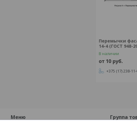
Перемычки фас
14-4 (ГОСТ 948-2
В наличии
от 10
руб.
+375 (17) 238-11
Меню
Группа то
О компании
Плиты бет