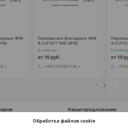
адные 4ПФ
Перемычки фасадные 4ПФ
Перемы
016)
8-2 (ГОСТ 948-2016)
9-2 (ГОС
В наличии
В наличи
от 10
руб.
от 10
р
-02
+375 (17) 238-11-02
+375 
1
2
→
варов
Наши предложения
Обработка файлов cookie
онные
Опорные подушки