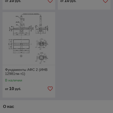
10
10
от
руб.
от
руб.
Фундаменты АФС 2 (ИНВ
12981тм-т1)
В наличии
10
от
руб.
О нас