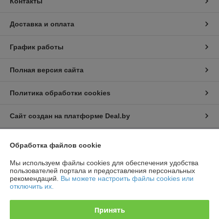
Контакты
Доставка и оплата
График работы
Полная версия сайта
Политика обработки cookies
Сайт создан на платформе Deal.by
Обработка файлов cookie
Информация для покупателя
Юридическое лицо:
ЗАО «ФРС-Групп»
Мы используем файлы cookies для обеспечения удобства
222302, РБ, Минская обл., г. Молодечно, ул. Великий Гостинец, 143Б,
пользователей портала и предоставления персональных
пом. 18, к. 432
рекомендаций.
Вы можете настроить файлы cookies или
отключить их.
Регистрационный номер ЕГР: 692258268
УНП: 692258268
Принять