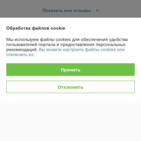
Показать все отзывы
Обработка файлов cookie
О нас
Мы используем файлы cookies для обеспечения удобства
пользователей портала и предоставления персональных
Контакты
рекомендаций.
Вы можете настроить файлы cookies или
отключить их.
Доставка и оплата
Принять
График работы
Отклонить
Полная версия сайта
Политика обработки cookies
Сайт создан на платформе Deal.by
Информация для покупателя