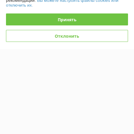
рекомендаций.
Вы можете настроить файлы cookies или
отключить их.
Доставка и оплата
Принять
График работы
Отклонить
Полная версия сайта
Политика обработки cookies
Сайт создан на платформе Deal.by
Информация для покупателя
Юридическое лицо:
ЗАО «ФРС-Групп»
222302, РБ, Минская обл., г. Молодечно, ул. Великий Гостинец, 143Б,
пом. 18, к. 432
Регистрационный номер ЕГР: 692258268
УНП: 692258268
Регистрационный орган: Молодечненский районный исполнительный