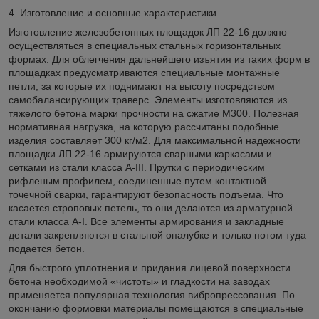
4. Изготовление и основные характеристики
Изготовление железобетонных площадок ЛП 22-16 должно
осуществляться в специальных стальных горизонтальных
формах. Для облегчения дальнейшего изъятия из таких форм в
площадках предусматриваются специальные монтажные
петли, за которые их поднимают на высоту посредством
самобалансирующих траверс. Элементы изготовляются из
тяжелого бетона марки прочности на сжатие М300. Полезная
нормативная нагрузка, на которую рассчитаны подобные
изделия составляет 300 кг/м2. Для максимальной надежности
площадки ЛП 22-16 армируются сварными каркасами и
сетками из стали класса А-ІІІ. Прутки с периодическим
рифленым профилем, соединенные путем контактной
точечной сварки, гарантируют безопасность подъема. Что
касается строповых петель, то они делаются из арматурной
стали класса А-І. Все элементы армирования и закладные
детали закрепляются в стальной опалубке и только потом туда
подается бетон.
Для быстрого уплотнения и придания лицевой поверхности
бетона необходимой «чистоты» и гладкости на заводах
применяется популярная технология вибропрессования. По
окончанию формовки материалы помещаются в специальные