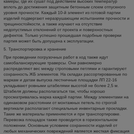
камеры, где их сушат под действием высоких температур
вплоть до достижения защитным бетонным слоем отпускного
уровня прочности. Каждый 10-й элемент из готовой партии
изделий подвергают неразрушающим испытаниям прочности и
трещиностойкости, а также изучают на отсутствие
недопустимых отклонений от проекта и поверхностных
дефектов. Только успешно прошедшая подобные проверки
партия может быть допущена к эксплуатации.
5. Транспортировка и хранение
При проведении погрузочных работ в ход также идут
самобалансирующие траверсы. Они равномерно
распределяют вес между строповыми петлями и гарантируют
сохранность ЖБ элементов. На складах рассортированные по
маркам и датам выпуска лестничные площадки ЛП 22-16
укладывают ровными штабелями высотой не более 2,5 м.
Штабеля должны располагаться так, чтобы хорошо
просматривалась марка каждой партии. Между элементами на
одинаковом расстоянии от монтажных петель по строгой
вертикали располагают специальные инвентарные прокладки.
Такие же материалы применяются и при транспортировке.
Перевозка площадок также проводится в горизонтальном
положении. Основным условием сохранности изделий от
любых механических повреждений является жесткая фиксация