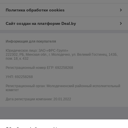
Политика обработки cookies
Сайт создан на платформе Deal.by
Информация для покупателя
Юридическое лицо:
ЗАО «ФРС-Групп»
222302, РБ, Минская обл., г. Молодечно, ул. Великий Гостинец, 143Б,
пом. 18, к. 432
Регистрационный номер ЕГР: 692258268
УНП: 692258268
Регистрационный орган: Молодечненский районный исполнительный
комитет
Дата регистрации компании: 20.01.2022