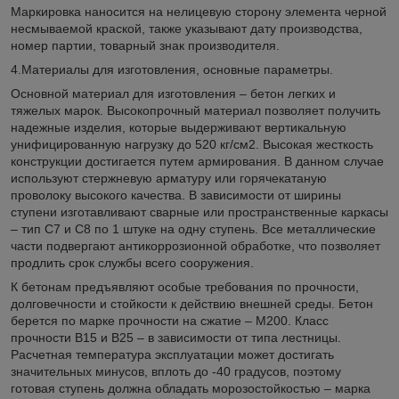
Маркировка наносится на нелицевую сторону элемента черной
несмываемой краской, также указывают дату производства,
номер партии, товарный знак производителя.
4.Материалы для изготовления, основные параметры.
Основной материал для изготовления – бетон легких и
тяжелых марок. Высокопрочный материал позволяет получить
надежные изделия, которые выдерживают вертикальную
унифицированную нагрузку до 520 кг/см2. Высокая жесткость
конструкции достигается путем армирования. В данном случае
используют стержневую арматуру или горячекатаную
проволоку высокого качества. В зависимости от ширины
ступени изготавливают сварные или пространственные каркасы
– тип С7 и С8 по 1 штуке на одну ступень. Все металлические
части подвергают антикоррозионной обработке, что позволяет
продлить срок службы всего сооружения.
К бетонам предъявляют особые требования по прочности,
долговечности и стойкости к действию внешней среды. Бетон
берется по марке прочности на сжатие – М200. Класс
прочности В15 и В25 – в зависимости от типа лестницы.
Расчетная температура эксплуатации может достигать
значительных минусов, вплоть до -40 градусов, поэтому
готовая ступень должна обладать морозостойкостью – марка