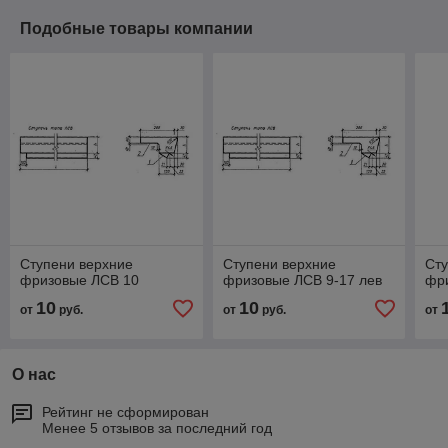
Подобные товары компании
Ступени верхние
Ступени верхние
Сту
фризовые ЛСВ 10
фризовые ЛСВ 9-17 лев
фр
10
10
от
руб.
от
руб.
от
О нас
Рейтинг не сформирован
Менее 5 отзывов за последний год