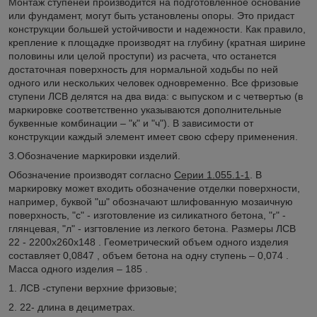
Монтаж ступеней производится на подготовленное основание
или фундамент, могут быть установлены опоры. Это придаст
конструкции большей устойчивости и надежности. Как правило,
крепление к площадке производят на глубину (кратная ширине
половины или целой проступи) из расчета, что останется
достаточная поверхность для нормальной ходьбы по ней
одного или нескольких человек одновременно. Все фризовые
ступени ЛСВ делятся на два вида: с выпуском и с четвертью (в
маркировке соответственно указываются дополнительные
буквенные комбинации – "к" и "ч"). В зависимости от
конструкции каждый элемент имеет свою сферу применения.
3.Обозначение маркировки изделий.
Обозначение производят согласно
Серии 1.055.1-1
. В
маркировку может входить обозначение отделки поверхности,
например, буквой "ш" обозначают шлифованную мозаичную
поверхность, "с" - изготовление из силикатного бетона, "г" -
глянцевая, "л" - изгтовление из легкого бетона. Размеры ЛСВ
22 - 2200х260х148 . Геометрический объем одного изделия
составляет 0,0847 , объем бетона на одну ступень – 0,074 .
Масса одного изделия – 185 .
1. ЛСВ -ступени верхние фризовые;
2. 22- длина в дециметрах.