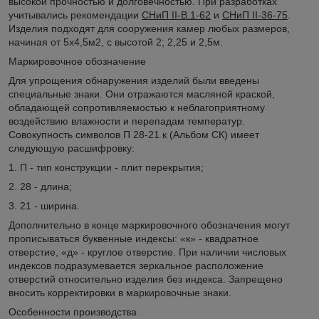
высокой прочностью и долговечностью. При разработках
учитывались рекомендации
СНиП II-B.1-62
и
СНиП II-36-75
.
Изделия подходят для сооружения камер любых размеров,
начиная от 5х4,5м2, с высотой 2; 2,25 и 2,5м.
Маркировочное обозначение
Для упрощения обнаружения изделий были введены
специальные знаки. Они отражаются масляной краской,
обладающей сопротивляемостью к неблагоприятному
воздействию влажности и перепадам температур.
Совокупность символов П 28-21 к (Альбом СК) имеет
следующую расшифровку:
1. П - тип конструкции - плит перекрытия;
2. 28 - длина;
3. 21 - ширина.
Дополнительно в конце маркировочного обозначения могут
прописываться буквенные индексы: «к» - квадратное
отверстие, «д» - круглое отверстие. При наличии числовых
индексов подразумевается зеркальное расположение
отверстий относительно изделия без индекса. Запрещено
вносить корректировки в маркировочные знаки.
Особенности производства