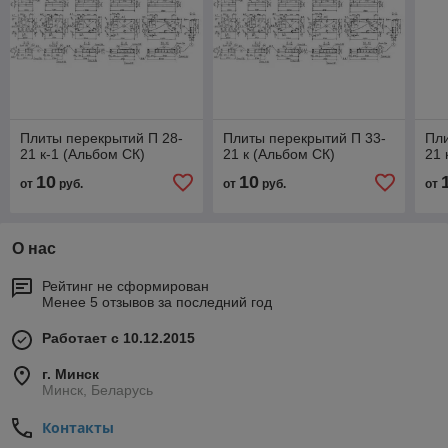
Плиты перекрытий П 28-
Плиты перекрытий П 33-
Пли
21 к-1 (Альбом СК)
21 к (Альбом СК)
21 
10
10
от
руб.
от
руб.
от
О нас
Рейтинг не сформирован
Менее 5 отзывов за последний год
Работает с 10.12.2015
г. Минск
Минск, Беларусь
Контакты