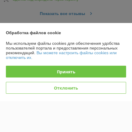
Показать все отзывы
Обработка файлов cookie
О нас
Мы используем файлы cookies для обеспечения удобства
Контакты
пользователей портала и предоставления персональных
рекомендаций.
Вы можете настроить файлы cookies или
отключить их.
Доставка и оплата
Принять
График работы
Отклонить
Полная версия сайта
Политика обработки cookies
Сайт создан на платформе Deal.by