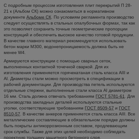
С подробным процессом изготовления плит перекрытий П 28-
21 к (Альбом СК) можно ознакомиться в нормативном
документе
Альбоме СК
. По условиям регламента производство
следует осуществлять в стальных опалубочных формах, так как
это позволяет сохранить точные геометрические пропорции
конструкций и обеспечить высокое качество готовой продукции.
В качестве главного материал рекомендуется использовать
бетон марки М300, водонепроницаемость должна быть не
менее W4.
Армируются конструкции с помощью сварных сеток,
выполненных контактной точечной сваркой. Для их
изготовления применяется горячекатаная сталь класса AIII и
AI. Диаметры стали можно просмотреть в спецификации в
рабочей документации. Для производства петель используются
отдельные стержни, выполненные стали класса AI диаметром
16 мм. Сталь должна отвечать требованиям
ГОСТ 5781-61
. Для
производства закладных деталей используются стальные
уголки, соответствующие требованиям
ГОСТ 8509-57
и
ГОСТ
8510-57
. В качестве анкеров применяется сталь класса AIII. Все
металлические составляющие в обязательном порядке должны
быть покрыты антикоррозионным составом, продлевающим
срок службы. Также для этих целей необходимо соблюдать
проектную толщину защитного бетонного слоя.