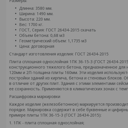
Размеры:
Длинна: 3580 мм.
Ширина: 1490 мм.
Высота: 220 мм.
Вес: 1700 кг.
ГОСТ, Серия: ГОСТ 26434-2015
скачать
Объем бетона: 0,68 м3
Геометрический объем: 1,1735 м3
Цена: договорная
Стандарт изготовления изделия: ГОСТ 26434-2015
Плита сплошная однослойная 1ПК 36-15-3 (ГОСТ 26434-201
конструкционного тяжелого бетона, предназначенное для
120мм и 2П-толщина плиты 160мм. Эти изделия используют
постройки зданий из кирпича, бетона и стеновых блоков
в отличие от других плит. Здания с этими элементами сей
ее сохранность. Применяются в климатических зонах с темп
Расшифровка маркировки
Каждое изделие (железобетонное) маркируется производи
порядке. Маркировка содержит в себе буквенные и цифирн
примере плиты 1ПК 36-15-3 (ГОСТ 26434-2015):
1. 1ПК - плита сплошная однослойная;