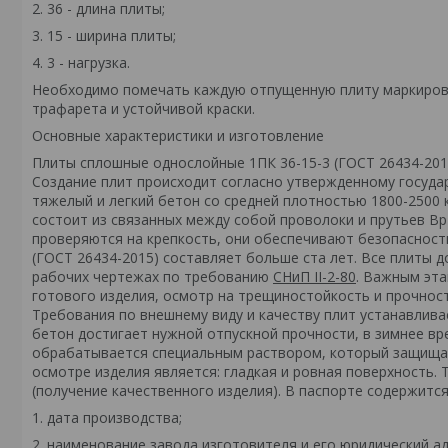
2. 36 - длина плиты;
3. 15 - ширина плиты;
4. 3 - нагрузка.
Необходимо помечать каждую отпущенную плиту маркиров
трафарета и устойчивой краски.
Основные характеристики и изготовление
Плиты сплошные однослойные 1ПК 36-15-3 (ГОСТ 26434-201
Создание плит происходит согласно утвержденному госуда
тяжелый и легкий бетон со средней плотностью 1800-2500 
состоит из связанных между собой проволоки и прутьев Вр
проверяются на крепкость, они обеспечивают безопасность
(ГОСТ 26434-2015) составляет больше ста лет. Все плиты 
рабочих чертежах по требованию
СНиП II-2-80
. Важным эта
готового изделия, осмотр на трещиностойкость и прочнос
Требования по внешнему виду и качеству плит устанавлив
бетон достигает нужной отпускной прочности, в зимнее вр
обрабатывается специальным раствором, который защищае
осмотре изделия является: гладкая и ровная поверхность. 
(получение качественного изделия). В паспорте содержит
1. дата производства;
2. наименование завода изготовителя и его юридический ад