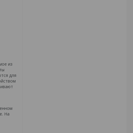
мое из
ты
ются для
ойством
чивают
ленном
е. На