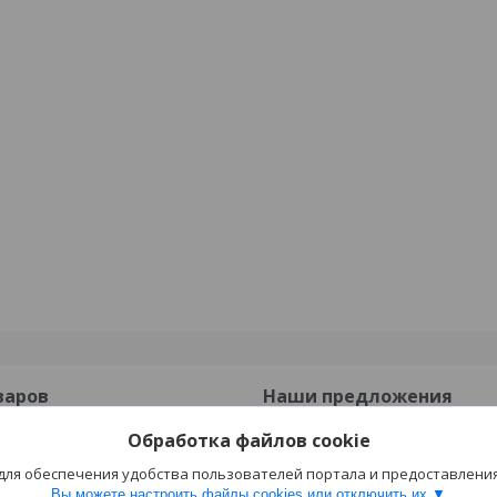
варов
Наши предложения
Обработка файлов cookie
онные
Опорные подушки
 для обеспечения удобства пользователей портала и предоставлени
езобетонные
Прогоны ПРГ
Вы можете настроить файлы cookies или отключить их.