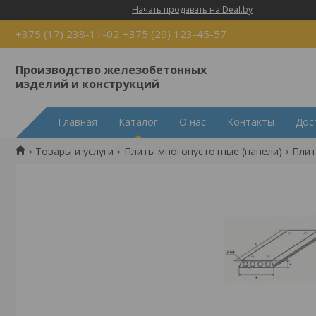
Начать продавать на Deal.by
+375 (17) 238-11-02
+375 (29) 123-45-57
Производство железобетонных
изделий и конструкций
Главная
Каталог
О нас
Контакты
Дос
Товары и услуги
Плиты многопустотные (панели)
Плит