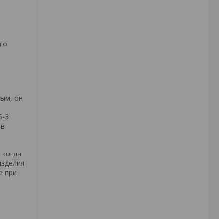
го
ным, он
5-3
 в
 когда
изделия
е при