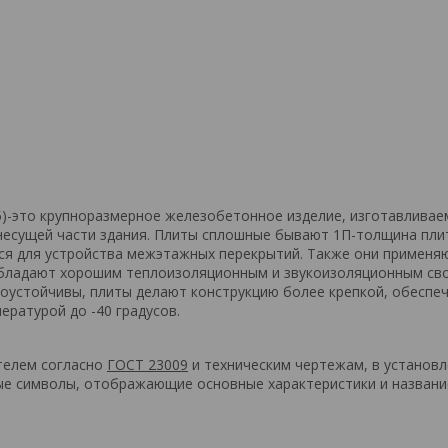
5)-это крупноразмерное железобетонное изделие, изготавливае
 несущей части здания. Плиты сплошные бывают 1П-толщина пли
ся для устройства межэтажных перекрытий. Также они применя
. Обладают хорошим теплоизоляционным и звукоизоляционным св
смоустойчивы, плиты делают конструкцию более крепкой, обеспе
ературой до -40 градусов.
телем согласно
ГОСТ 23009
и техническим чертежам, в установ
ые символы, отображающие основные характеристики и названи