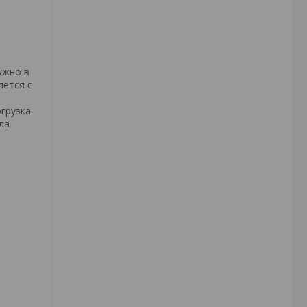
ужно в
яется с
грузка
ла