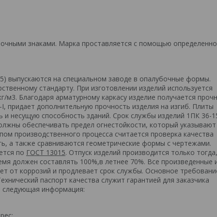
очными знаками. Марка проставляется с помощью определенно
5) выпускаются на специальном заводе в опалубочные формы.
рственному стандарту. При изготовлении изделий используется
кг/м3. Благодаря арматурному каркасу изделие получается проч
-I, придает дополнительную прочность изделия на изгиб. Плиты
 и несущую способность зданий. Срок службы изделий 1ПК 36-1
должны обеспечивать предел огнестойкости, который указывают
пом производственного процесса считается проверка качества
ть, а также сравниваются геометрические формы с чертежами.
ается по
ГОСТ 13015
. Отпуск изделий производится только тогда,
емя должен составлять 100%,в летнее 70%. Все произведенные 
т от коррозий и продлевает срок службы. Основное требовани
Технический паспорт качества служит гарантией для заказчика
ся следующая информация:
рес;