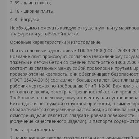
2. 39 - длина плиты;
3. 18 - ширина плиты;
4. 8 - нагрузка.
Необходимо помечать каждую отпущенную плиту маркиров
трафарета и устойчивой краски.
Основные характеристики и изготовление
Плиты сплошные однослойные 1ПК 39-18-8 (ГОСТ 26434-201
Создание плит происходит согласно утвержденному госуда
тяжелый и легкий бетон со средней плотностью 1800-2500 
состоит из связанных между собой проволоки и прутьев Вр
проверяются на крепкость, они обеспечивают безопасность
(ГОСТ 26434-2015) составляет больше ста лет. Все плиты 
рабочих чертежах по требованию
СНиП II-2-80
. Важным эта
готового изделия, осмотр на трещиностойкость и прочнос
Требования по внешнему виду и качеству плит устанавлив
бетон достигает нужной отпускной прочности, в зимнее вр
обрабатывается специальным раствором, который защищае
осмотре изделия является: гладкая и ровная поверхность. 
(получение качественного изделия). В паспорте содержит
1. дата производства;
2. наименование завода изготовителя и его юридический ад