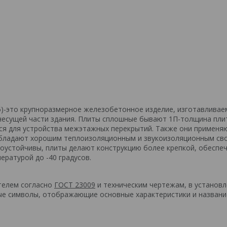
5)-это крупноразмерное железобетонное изделие, изготавливае
 несущей части здания. Плиты сплошные бывают 1П-толщина пли
ся для устройства межэтажных перекрытий. Также они применя
. Обладают хорошим теплоизоляционным и звукоизоляционным св
смоустойчивы, плиты делают конструкцию более крепкой, обеспе
ературой до -40 градусов.
телем согласно
ГОСТ 23009
и техническим чертежам, в установ
ые символы, отображающие основные характеристики и названи