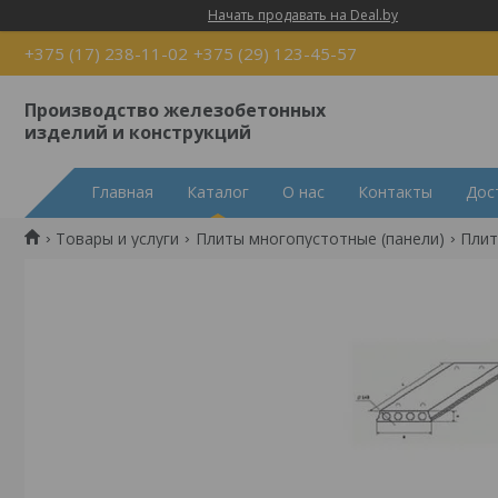
Начать продавать на Deal.by
+375 (17) 238-11-02
+375 (29) 123-45-57
Производство железобетонных
изделий и конструкций
Главная
Каталог
О нас
Контакты
Дос
Товары и услуги
Плиты многопустотные (панели)
Плит