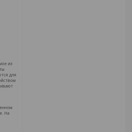
мое из
ты
ются для
ойством
чивают
ленном
е. На