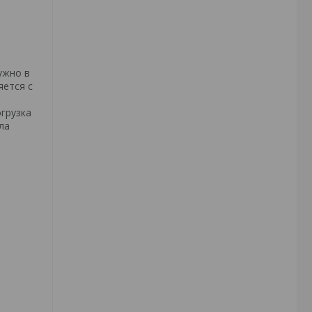
ужно в
яется с
грузка
ла