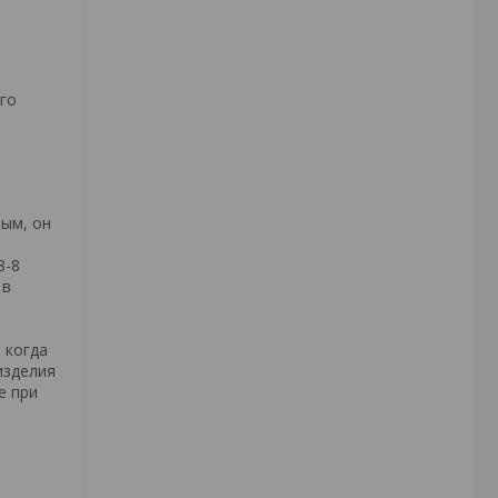
го
ным, он
8-8
 в
 когда
изделия
е при