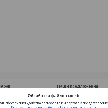
варов
Наши предложения
Обработка файлов cookie
онные
Опорные подушки
 для обеспечения удобства пользователей портала и предоставлени
езобетонные
Прогоны ПРГ
Вы можете настроить файлы cookies или отключить их.