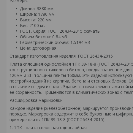
Размеры:
Длинна: 3880 мм.
Ширина: 1780 мм.
Высота: 220 мм.
Вес: 2100 кг.
ГОСТ, Серия: ГОСТ 26434-2015
скачать
Объем бетона: 0,84 м3
Геометрический объем: 1,5194 м3
Цена: договорная
Стандарт изготовления изделия: ГОСТ 26434-2015
Плита сплошная однослойная 1ПК 39-18-8 (ГОСТ 26434-201
конструкционного тяжелого бетона, предназначенное для
120мм и 2П-толщина плиты 160мм. Эти изделия используют
постройки зданий из кирпича, бетона и стеновых блоков
в отличие от других плит. Здания с этими элементами сей
ее сохранность. Применяются в климатических зонах с темп
Расшифровка маркировки
Каждое изделие (железобетонное) маркируется производи
порядке. Маркировка содержит в себе буквенные и цифирн
примере плиты 1ПК 39-18-8 (ГОСТ 26434-2015):
1. 1ПК - плита сплошная однослойная;