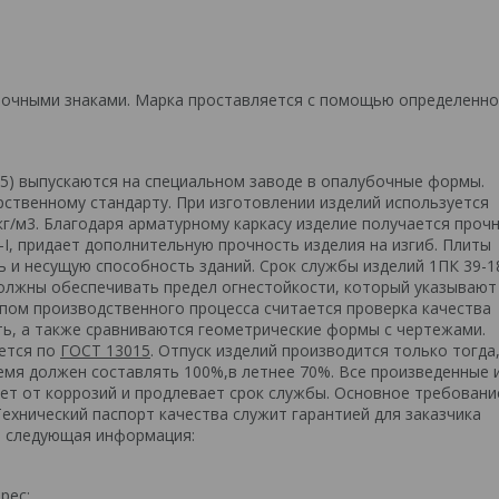
очными знаками. Марка проставляется с помощью определенно
5) выпускаются на специальном заводе в опалубочные формы.
рственному стандарту. При изготовлении изделий используется
кг/м3. Благодаря арматурному каркасу изделие получается проч
-I, придает дополнительную прочность изделия на изгиб. Плиты
 и несущую способность зданий. Срок службы изделий 1ПК 39-1
должны обеспечивать предел огнестойкости, который указывают
пом производственного процесса считается проверка качества
ть, а также сравниваются геометрические формы с чертежами.
ается по
ГОСТ 13015
. Отпуск изделий производится только тогда,
емя должен составлять 100%,в летнее 70%. Все произведенные 
т от коррозий и продлевает срок службы. Основное требовани
Технический паспорт качества служит гарантией для заказчика
ся следующая информация:
рес;