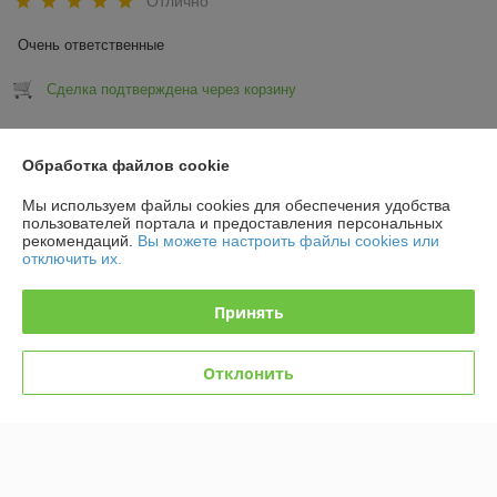
Отлично
Очень ответственные
Сделка подтверждена через корзину
Показать все отзывы
Обработка файлов cookie
Мы используем файлы cookies для обеспечения удобства
О нас
пользователей портала и предоставления персональных
рекомендаций.
Вы можете настроить файлы cookies или
отключить их.
Контакты
Принять
Доставка и оплата
Отклонить
График работы
Полная версия сайта
Политика обработки cookies