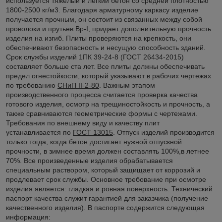
используется тяжелый и легкий бетон со средней плотностью
1800-2500 кг/м3. Благодаря арматурному каркасу изделие
получается прочным, он состоит из связанных между собой
проволоки и прутьев Вр-I, придает дополнительную прочность
изделия на изгиб. Плиты проверяются на крепкость, они
обеспечивают безопасность и несущую способность зданий.
Срок службы изделий 1ПК 39-24-8 (ГОСТ 26434-2015)
составляет больше ста лет. Все плиты должны обеспечивать
предел огнестойкости, который указывают в рабочих чертежах
по требованию
СНиП II-2-80
. Важным этапом
производственного процесса считается проверка качества
готового изделия, осмотр на трещиностойкость и прочность, а
также сравниваются геометрические формы с чертежами.
Требования по внешнему виду и качеству плит
устанавливается по
ГОСТ 13015
. Отпуск изделий производится
только тогда, когда бетон достигает нужной отпускной
прочности, в зимнее время должен составлять 100%,в летнее
70%. Все произведенные изделия обрабатывается
специальным раствором, который защищает от коррозий и
продлевает срок службы. Основное требование при осмотре
изделия является: гладкая и ровная поверхность. Технический
паспорт качества служит гарантией для заказчика (получение
качественного изделия). В паспорте содержится следующая
информация: