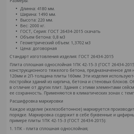
Размеры:
Длинна: 4180 мм.
Ширина: 1490 мм.
Высота: 220 мм.
Вес: 2000 кг.
ГОСТ, Серия: ГОСТ 26434-2015
скачать
Объем бетона: 0,8 м3
Геометрический объем: 1,3702 м3
Цена: договорная
Стандарт изготовления изделия: ГОСТ 26434-2015
Плита сплошная однослойная 1ПК 42-15-3 (ГОСТ 26434-201
конструкционного тяжелого бетона, предназначенное для
120мм и 2П-толщина плиты 160мм. Эти изделия используют
постройки зданий из кирпича, бетона и стеновых блоков
в отличие от других плит. Здания с этими элементами сей
ее сохранность. Применяются в климатических зонах с темп
Расшифровка маркировки
Каждое изделие (железобетонное) маркируется производи
порядке. Маркировка содержит в себе буквенные и цифирн
примере плиты 1ПК 42-15-3 (ГОСТ 26434-2015):
1. 1ПК - плита сплошная однослойная;