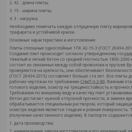
2. 42 - длина плиты;
3. 15 - ширина плиты;
4. 3 - нагрузка.
Необходимо помечать каждую отпущенную плиту маркиров
трафарета и устойчивой краски.
Основные характеристики и изготовление
Плиты сплошные однослойные 1ПК 42-15-3 (ГОСТ 26434-201
Создание плит происходит согласно утвержденному госуда
тяжелый и легкий бетон со средней плотностью 1800-2500 
состоит из связанных между собой проволоки и прутьев Вр
проверяются на крепкость, они обеспечивают безопасность
(ГОСТ 26434-2015) составляет больше ста лет. Все плиты 
рабочих чертежах по требованию
СНиП II-2-80
. Важным эта
готового изделия, осмотр на трещиностойкость и прочнос
Требования по внешнему виду и качеству плит устанавлив
бетон достигает нужной отпускной прочности, в зимнее вр
обрабатывается специальным раствором, который защищае
осмотре изделия является: гладкая и ровная поверхность. 
(получение качественного изделия). В паспорте содержит
1. дата производства;
2. наименование завода изготовителя и его юридический ад