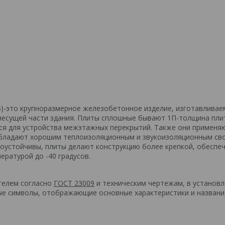
5)-это крупноразмерное железобетонное изделие, изготавливае
 несущей части здания. Плиты сплошные бывают 1П-толщина пли
ся для устройства межэтажных перекрытий. Также они применя
. Обладают хорошим теплоизоляционным и звукоизоляционным св
смоустойчивы, плиты делают конструкцию более крепкой, обеспе
ературой до -40 градусов.
телем согласно
ГОСТ 23009
и техническим чертежам, в установ
ые символы, отображающие основные характеристики и названи