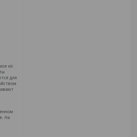
мое из
ты
ются для
ойством
чивают
ленном
е. На