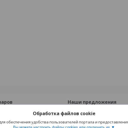
варов
Наши предложения
Обработка файлов cookie
онные
Опорные подушки
 для обеспечения удобства пользователей портала и предоставлени
езобетонные
Прогоны ПРГ
Вы можете настроить файлы cookies или отключить их.