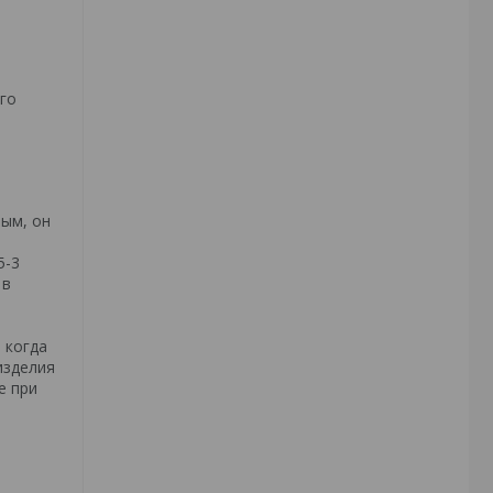
го
ным, он
5-3
 в
 когда
изделия
е при