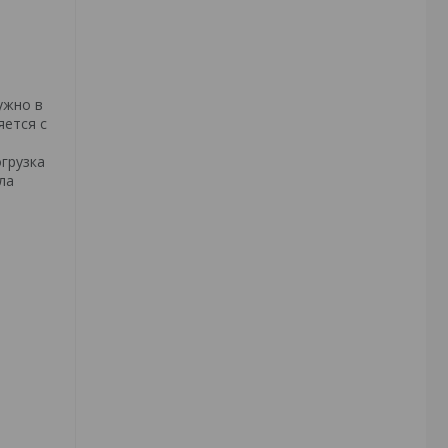
ужно в
яется с
грузка
ла