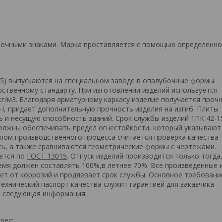
очными знаками. Марка проставляется с помощью определенно
5) выпускаются на специальном заводе в опалубочные формы.
рственному стандарту. При изготовлении изделий используется
кг/м3. Благодаря арматурному каркасу изделие получается проч
-I, придает дополнительную прочность изделия на изгиб. Плиты
 и несущую способность зданий. Срок службы изделий 1ПК 42-1
должны обеспечивать предел огнестойкости, который указывают
пом производственного процесса считается проверка качества
ть, а также сравниваются геометрические формы с чертежами.
ается по
ГОСТ 13015
. Отпуск изделий производится только тогда,
емя должен составлять 100%,в летнее 70%. Все произведенные 
т от коррозий и продлевает срок службы. Основное требовани
Технический паспорт качества служит гарантией для заказчика
ся следующая информация:
рес;