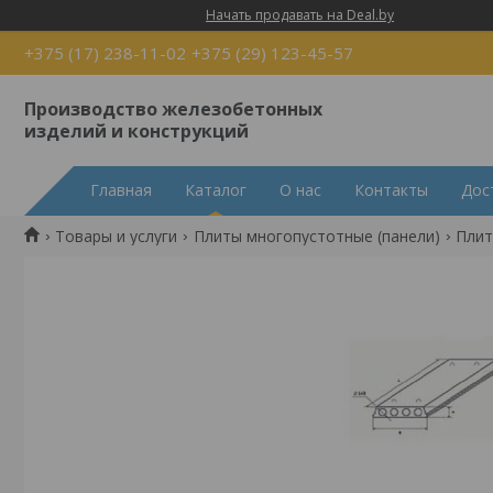
Начать продавать на Deal.by
+375 (17) 238-11-02
+375 (29) 123-45-57
Производство железобетонных
изделий и конструкций
Главная
Каталог
О нас
Контакты
Дос
Товары и услуги
Плиты многопустотные (панели)
Плит