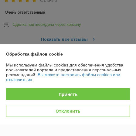
Отлично
Очень ответственные
Сделка подтверждена через корзину
Показать все отзывы
Обработка файлов cookie
О нас
Мы используем файлы cookies для обеспечения удобства
пользователей портала и предоставления персональных
Контакты
рекомендаций.
Вы можете настроить файлы cookies или
отключить их.
Доставка и оплата
Принять
График работы
Отклонить
Полная версия сайта
Политика обработки cookies