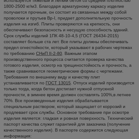
используется тяжелый и легкий бетон со средней плотностью
1800-2500 кг/м3. Благодаря арматурному каркасу изделие
получается прочным, он состоит из связанных между собой
проволоки и прутьев Вр-I, придает дополнительную прочность
изделия на изгиб. Плиты проверяются на крепкость, они
обеспечивают безопасность и несущую способность зданий.
Срок службы изделий 1ПК 48-10-4,5 (ГОСТ 26434-2015)
составляет больше ста лет. Все плиты должны обеспечивать
предел огнестойкости, который указывают в рабочих чертежах
по требованию
СНиП II-2-80
. Важным этапом
производственного процесса считается проверка качества
готового изделия, осмотр на трещиностойкость и прочность, а
также сравниваются геометрические формы с чертежами.
Требования по внешнему виду и качеству плит
устанавливается по
ГОСТ 13015
. Отпуск изделий производится
только тогда, когда бетон достигает нужной отпускной
прочности, в зимнее время должен составлять 100%,в летнее
70%. Все произведенные изделия обрабатывается
специальным раствором, который защищает от коррозий и
продлевает срок службы. Основное требование при осмотре
изделия является: гладкая и ровная поверхность. Технический
паспорт качества служит гарантией для заказчика (получение
качественного изделия). В паспорте содержится следующая
информация: