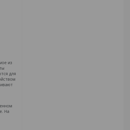
мое из
ты
ются для
ойством
чивают
ленном
е. На