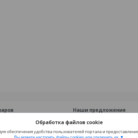
варов
Наши предложения
Обработка файлов cookie
онные
Опорные подушки
 для обеспечения удобства пользователей портала и предоставлени
езобетонные
Прогоны ПРГ
Вы можете настроить файлы cookies или отключить их.