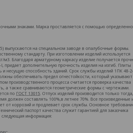
очными знаками. Марка проставляется с помощью определенно
5) выпускаются на специальном заводе в опалубочные формы.
рственному стандарту. При изготовлении изделий используется
кг/м3. Благодаря арматурному каркасу изделие получается проч
-I, придает дополнительную прочность изделия на изгиб. Плиты
 и несущую способность зданий. Срок службы изделий 1ПК 48-2
должны обеспечивать предел огнестойкости, который указывают
пом производственного процесса считается проверка качества
ть, а также сравниваются геометрические формы с чертежами.
ается по
ГОСТ 13015
. Отпуск изделий производится только тогда,
емя должен составлять 100%,в летнее 70%. Все произведенные 
т от коррозий и продлевает срок службы. Основное требовани
Технический паспорт качества служит гарантией для заказчика
ся следующая информация:
рес;