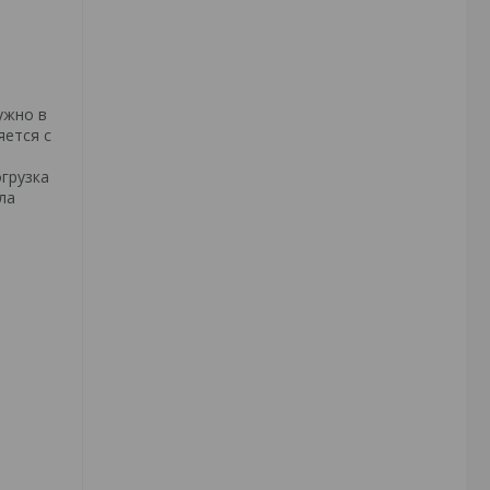
ужно в
яется с
грузка
ла