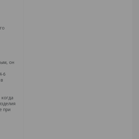
го
ным, он
4-6
 в
 когда
изделия
е при