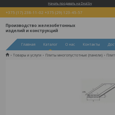
Начать продавать на Deal.by
+375 (17) 238-11-02
+375 (29) 123-45-57
Производство железобетонных
изделий и конструкций
Главная
Каталог
О нас
Контакты
Дос
Товары и услуги
Плиты многопустотные (панели)
Плит