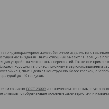
5)-это крупноразмерное железобетонное изделие, изготавливае
 несущей части здания. Плиты сплошные бывают 1П-толщина пли
ся для устройства межэтажных перекрытий. Также они применя
. Обладают хорошим теплоизоляционным и звукоизоляционным св
смоустойчивы, плиты делают конструкцию более крепкой, обеспе
ературой до -40 градусов.
телем согласно
ГОСТ 23009
и техническим чертежам, в установ
ые символы, отображающие основные характеристики и названи