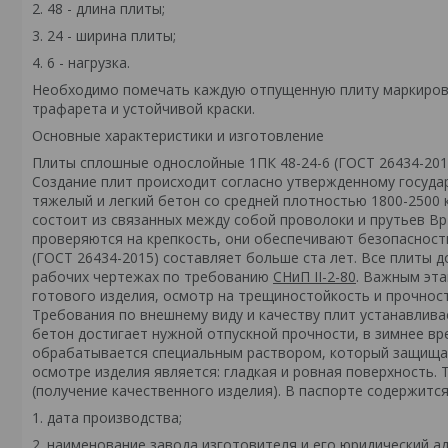
2. 48 - длина плиты;
3. 24 - ширина плиты;
4. 6 - нагрузка.
Необходимо помечать каждую отпущенную плиту маркиров
трафарета и устойчивой краски.
Основные характеристики и изготовление
Плиты сплошные однослойные 1ПК 48-24-6 (ГОСТ 26434-201
Создание плит происходит согласно утвержденному госуда
тяжелый и легкий бетон со средней плотностью 1800-2500 
состоит из связанных между собой проволоки и прутьев Вр
проверяются на крепкость, они обеспечивают безопасность
(ГОСТ 26434-2015) составляет больше ста лет. Все плиты 
рабочих чертежах по требованию
СНиП II-2-80
. Важным эта
готового изделия, осмотр на трещиностойкость и прочнос
Требования по внешнему виду и качеству плит устанавлив
бетон достигает нужной отпускной прочности, в зимнее вр
обрабатывается специальным раствором, который защищае
осмотре изделия является: гладкая и ровная поверхность. 
(получение качественного изделия). В паспорте содержит
1. дата производства;
2. наименование завода изготовителя и его юридический ад