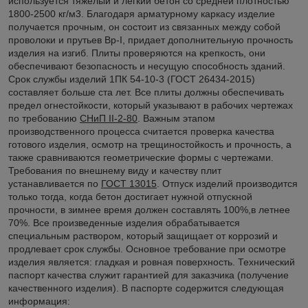
используется тяжелый и легкий бетон со средней плотностью
1800-2500 кг/м3. Благодаря арматурному каркасу изделие
получается прочным, он состоит из связанных между собой
проволоки и прутьев Вр-I, придает дополнительную прочность
изделия на изгиб. Плиты проверяются на крепкость, они
обеспечивают безопасность и несущую способность зданий.
Срок службы изделий 1ПК 54-10-3 (ГОСТ 26434-2015)
составляет больше ста лет. Все плиты должны обеспечивать
предел огнестойкости, который указывают в рабочих чертежах
по требованию
СНиП II-2-80
. Важным этапом
производственного процесса считается проверка качества
готового изделия, осмотр на трещиностойкость и прочность, а
также сравниваются геометрические формы с чертежами.
Требования по внешнему виду и качеству плит
устанавливается по
ГОСТ 13015
. Отпуск изделий производится
только тогда, когда бетон достигает нужной отпускной
прочности, в зимнее время должен составлять 100%,в летнее
70%. Все произведенные изделия обрабатывается
специальным раствором, который защищает от коррозий и
продлевает срок службы. Основное требование при осмотре
изделия является: гладкая и ровная поверхность. Технический
паспорт качества служит гарантией для заказчика (получение
качественного изделия). В паспорте содержится следующая
информация: