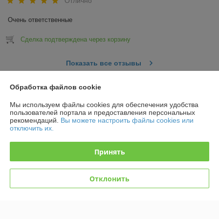
Отлично
Очень ответственные
Сделка подтверждена через корзину
Показать все отзывы
Обработка файлов cookie
О нас
Мы используем файлы cookies для обеспечения удобства
пользователей портала и предоставления персональных
Контакты
рекомендаций.
Вы можете настроить файлы cookies или
отключить их.
Доставка и оплата
Принять
График работы
Отклонить
Полная версия сайта
Политика обработки cookies