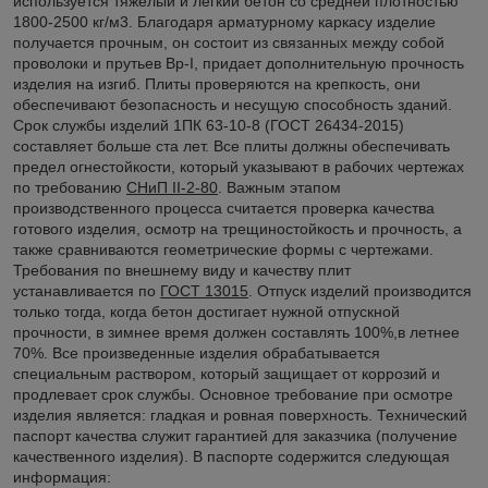
используется тяжелый и легкий бетон со средней плотностью
1800-2500 кг/м3. Благодаря арматурному каркасу изделие
получается прочным, он состоит из связанных между собой
проволоки и прутьев Вр-I, придает дополнительную прочность
изделия на изгиб. Плиты проверяются на крепкость, они
обеспечивают безопасность и несущую способность зданий.
Срок службы изделий 1ПК 63-10-8 (ГОСТ 26434-2015)
составляет больше ста лет. Все плиты должны обеспечивать
предел огнестойкости, который указывают в рабочих чертежах
по требованию
СНиП II-2-80
. Важным этапом
производственного процесса считается проверка качества
готового изделия, осмотр на трещиностойкость и прочность, а
также сравниваются геометрические формы с чертежами.
Требования по внешнему виду и качеству плит
устанавливается по
ГОСТ 13015
. Отпуск изделий производится
только тогда, когда бетон достигает нужной отпускной
прочности, в зимнее время должен составлять 100%,в летнее
70%. Все произведенные изделия обрабатывается
специальным раствором, который защищает от коррозий и
продлевает срок службы. Основное требование при осмотре
изделия является: гладкая и ровная поверхность. Технический
паспорт качества служит гарантией для заказчика (получение
качественного изделия). В паспорте содержится следующая
информация: