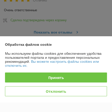
Отлично
Очень ответственные
Сделка подтверждена через корзину
Показать все отзывы
Обработка файлов cookie
О нас
Мы используем файлы cookies для обеспечения удобства
пользователей портала и предоставления персональных
Контакты
рекомендаций.
Вы можете настроить файлы cookies или
отключить их.
Доставка и оплата
Принять
График работы
Отклонить
Полная версия сайта
Политика обработки cookies