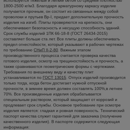
используется тяжелый и легкий бетон со средней плотностью
1800-2500 кг/м3. Благодаря арматурному каркасу изделие
получается прочным, он состоит из связанных между собой
проволоки и прутьев Вр-I, придает дополнительную прочность
изделия на изгиб. Плиты проверяются на крепкость, они
обеспечивают безопасность и несущую способность зданий.
Срок службы изделий 1ПК 66-18-8 (ГОСТ 26434-2015)
составляет больше ста лет. Все плиты должны обеспечивать
предел огнестойкости, который указывают в рабочих чертежах
по требованию
СНиП II-2-80
. Важным этапом
производственного процесса считается проверка качества
готового изделия, осмотр на трещиностойкость и прочность, а
также сравниваются геометрические формы с чертежами.
Требования по внешнему виду и качеству плит
устанавливается по
ГОСТ 13015
. Отпуск изделий производится
только тогда, когда бетон достигает нужной отпускной
прочности, в зимнее время должен составлять 100%,в летнее
70%. Все произведенные изделия обрабатывается
специальным раствором, который защищает от коррозий и
продлевает срок службы. Основное требование при осмотре
изделия является: гладкая и ровная поверхность. Технический
паспорт качества служит гарантией для заказчика (получение
качественного изделия). В паспорте содержится следующая
информация: