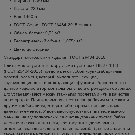
Ширина: 1790 мм.
Высота: 220 мм.
Вес: 1400 кг.
ГОСТ, Серия: ГОСТ 26434-2015
скачать
Объем бетона: 0,52 м3
Геометрический объем: 1,0554 м3
Цена: договорная
Стандарт изготовления изделия: ГОСТ 26434-2015
Плиты многопустотные с круглыми пустотами ПБ 27-18-3
(ГОСТ 26434-2015) представляют собой крупногабаритный
плоский элемент, который выполняет несущие,
звукоизоляционные и ограждающие функции. Располагается
данное изделие в горизонтальном виде в строящихся объектах.
Его устанавливают между этажными пролетами или в качестве
перегородок. Плиты применяют согласно рабочим чертежам и
другим требованиям, которые обговариваются при заказе
данных элементов. У всех многопустотных плит вес намного
меньше, чем у полнотелых, за счет внутренних пустот. Ребра
жесткости создают полости, поэтому эти изделия имеют
огромное значение сопротивления на изгиб. Данные элементы
также делятся на типы: 1ПК, 2ПК, ПБ (плиты толщиной 220мм),