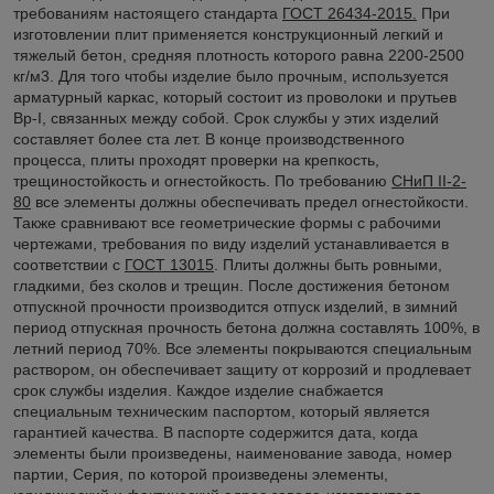
требованиям настоящего стандарта
ГОСТ 26434-2015.
При
изготовлении плит применяется конструкционный легкий и
тяжелый бетон, средняя плотность которого равна 2200-2500
кг/м3. Для того чтобы изделие было прочным, используется
арматурный каркас, который состоит из проволоки и прутьев
Вр-I, связанных между собой. Срок службы у этих изделий
составляет более ста лет. В конце производственного
процесса, плиты проходят проверки на крепкость,
трещиностойкость и огнестойкость. По требованию
СНиП II-2-
80
все элементы должны обеспечивать предел огнестойкости.
Также сравнивают все геометрические формы с рабочими
чертежами, требования по виду изделий устанавливается в
соответствии с
ГОСТ 13015
. Плиты должны быть ровными,
гладкими, без сколов и трещин. После достижения бетоном
отпускной прочности производится отпуск изделий, в зимний
период отпускная прочность бетона должна составлять 100%, в
летний период 70%. Все элементы покрываются специальным
раствором, он обеспечивает защиту от коррозий и продлевает
срок службы изделия. Каждое изделие снабжается
специальным техническим паспортом, который является
гарантией качества. В паспорте содержится дата, когда
элементы были произведены, наименование завода, номер
партии, Серия, по которой произведены элементы,