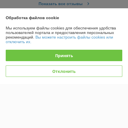
Показать все отзывы
Обработка файлов cookie
О нас
Мы используем файлы cookies для обеспечения удобства
пользователей портала и предоставления персональных
Контакты
рекомендаций.
Вы можете настроить файлы cookies или
отключить их.
Доставка и оплата
Принять
График работы
Отклонить
Полная версия сайта
Политика обработки cookies
Сайт создан на платформе Deal.by
Информация для покупателя