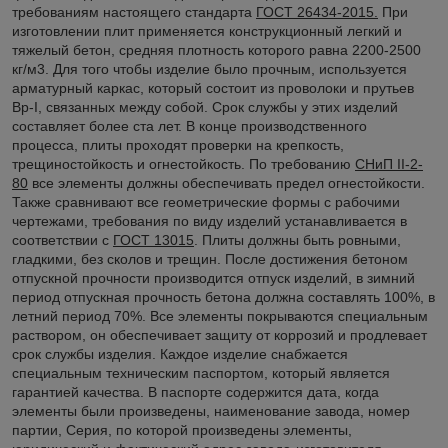
требованиям настоящего стандарта
ГОСТ 26434-2015.
При
изготовлении плит применяется конструкционный легкий и
тяжелый бетон, средняя плотность которого равна 2200-2500
кг/м3. Для того чтобы изделие было прочным, используется
арматурный каркас, который состоит из проволоки и прутьев
Вр-I, связанных между собой. Срок службы у этих изделий
составляет более ста лет. В конце производственного
процесса, плиты проходят проверки на крепкость,
трещиностойкость и огнестойкость. По требованию
СНиП II-2-
80
все элементы должны обеспечивать предел огнестойкости.
Также сравнивают все геометрические формы с рабочими
чертежами, требования по виду изделий устанавливается в
соответствии с
ГОСТ 13015
. Плиты должны быть ровными,
гладкими, без сколов и трещин. После достижения бетоном
отпускной прочности производится отпуск изделий, в зимний
период отпускная прочность бетона должна составлять 100%, в
летний период 70%. Все элементы покрываются специальным
раствором, он обеспечивает защиту от коррозий и продлевает
срок службы изделия. Каждое изделие снабжается
специальным техническим паспортом, который является
гарантией качества. В паспорте содержится дата, когда
элементы были произведены, наименование завода, номер
партии, Серия, по которой произведены элементы,