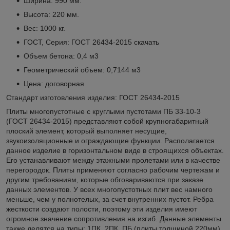
Ширина: 990 мм.
Высота: 220 мм.
Вес: 1000 кг.
ГОСТ, Серия: ГОСТ 26434-2015
скачать
Объем бетона: 0,4 м3
Геометрический объем: 0,7144 м3
Цена: договорная
Стандарт изготовления изделия: ГОСТ 26434-2015
Плиты многопустотные с круглыми пустотами ПБ 33-10-3
(ГОСТ 26434-2015) представляют собой крупногабаритный
плоский элемент, который выполняет несущие,
звукоизоляционные и ограждающие функции. Располагается
данное изделие в горизонтальном виде в строящихся объектах.
Его устанавливают между этажными пролетами или в качестве
перегородок. Плиты применяют согласно рабочим чертежам и
другим требованиям, которые обговариваются при заказе
данных элементов. У всех многопустотных плит вес намного
меньше, чем у полнотелых, за счет внутренних пустот. Ребра
жесткости создают полости, поэтому эти изделия имеют
огромное значение сопротивления на изгиб. Данные элементы
также делятся на типы: 1ПК, 2ПК, ПБ (плиты толщиной 220мм),