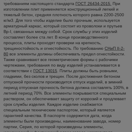
требованиям настоящего стандарта
ГОСТ 26434-2015.
При
изготовлении плит применяется конструкционный легкий и
тяжелый бетон, средняя плотность которого равна 2200-2500
кг/м3. Для того чтобы изделие было прочным, используется
арматурный каркас, который состоит из проволоки и прутьев
Вр-I, связанных между собой. Срок службы у этих изделий
составляет более ста лет. В конце производственного
процесса, плиты проходят проверки на крепкость,
трещиностойкость и огнестойкость. По требованию
СНиП II-2-
80
все элементы должны обеспечивать предел огнестойкости.
Также сравнивают все геометрические формы с рабочими
чертежами, требования по виду изделий устанавливается в
соответствии с
ГОСТ 13015
. Плиты должны быть ровными,
гладкими, без сколов и трещин. После достижения бетоном
отпускной прочности производится отпуск изделий, в зимний
период отпускная прочность бетона должна составлять 100%, в
летний период 70%. Все элементы покрываются специальным
раствором, он обеспечивает защиту от коррозий и продлевает
срок службы изделия. Каждое изделие снабжается
специальным техническим паспортом, который является
гарантией качества. В паспорте содержится дата, когда
элементы были произведены, наименование завода, номер
партии, Серия, по которой произведены элементы,