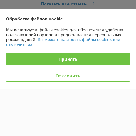
Показать все отзывы
Обработка файлов cookie
О нас
Мы используем файлы cookies для обеспечения удобства
пользователей портала и предоставления персональных
Контакты
рекомендаций.
Вы можете настроить файлы cookies или
отключить их.
Доставка и оплата
Принять
График работы
Отклонить
Полная версия сайта
Политика обработки cookies
Сайт создан на платформе Deal.by
Информация для покупателя