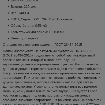
Ширина: 1190 мм.
Высота: 220 мм.
Вес: 1400 кг.
ГОСТ, Серия: ГОСТ 26434-2015
скачать
Объем бетона: 0,56 м3
Геометрический объем: 1,0158 м3
Цена: договорная
Стандарт изготовления изделия: ГОСТ 26434-2015
Плиты многопустотные с круглыми пустотами ПБ 39-12-8
(ГОСТ 26434-2015) представляют собой крупногабаритный
плоский элемент, который выполняет несущие,
звукоизоляционные и ограждающие функции. Располагается
данное изделие в горизонтальном виде в строящихся объектах.
Его устанавливают между этажными пролетами или в качестве
перегородок. Плиты применяют согласно рабочим чертежам и
другим требованиям, которые обговариваются при заказе
данных элементов. У всех многопустотных плит вес намного
меньше, чем у полнотелых, за счет внутренних пустот. Ребра
жесткости создают полости, поэтому эти изделия имеют
огромное значение сопротивления на изгиб. Данные элементы
также делятся на типы: 1ПК, 2ПК, ПБ (плиты толщиной 220мм),