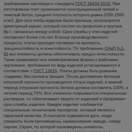
требованиям настоящего стандарта
ГОСТ 26434-2015.
При
изготовлении плит применяется конструкционный легкий и
тяжелый бетон, средняя плотность которого равна 2200-2500
кг/м3. Для того чтобы изделие было прочным, используется
арматурный каркас, который состоит из проволоки и прутьев
Вр-I, связанных между собой. Срок службы у этих изделий
составляет более ста лет. В конце производственного
процесса, плиты проходят проверки на крепкость,
трещиностойкость и огнестойкость. По требованию
СНиП II-2-
80
все элементы должны обеспечивать предел огнестойкости.
Также сравнивают все геометрические формы с рабочими
чертежами, требования по виду изделий устанавливается в
соответствии с
ГОСТ 13015
. Плиты должны быть ровными,
гладкими, без сколов и трещин. После достижения бетоном
отпускной прочности производится отпуск изделий, в зимний
период отпускная прочность бетона должна составлять 100%, в
летний период 70%. Все элементы покрываются специальным
раствором, он обеспечивает защиту от коррозий и продлевает
срок службы изделия. Каждое изделие снабжается
специальным техническим паспортом, который является
гарантией качества. В паспорте содержится дата, когда
элементы были произведены, наименование завода, номер
партии, Серия, по которой произведены элементы,