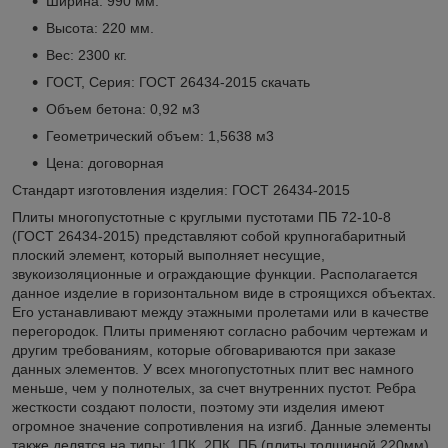
Ширина: 990 мм.
Высота: 220 мм.
Вес: 2300 кг.
ГОСТ, Серия: ГОСТ 26434-2015
скачать
Объем бетона: 0,92 м3
Геометрический объем: 1,5638 м3
Цена: договорная
Стандарт изготовления изделия: ГОСТ 26434-2015
Плиты многопустотные с круглыми пустотами ПБ 72-10-8
(ГОСТ 26434-2015) представляют собой крупногабаритный
плоский элемент, который выполняет несущие,
звукоизоляционные и ограждающие функции. Располагается
данное изделие в горизонтальном виде в строящихся объектах.
Его устанавливают между этажными пролетами или в качестве
перегородок. Плиты применяют согласно рабочим чертежам и
другим требованиям, которые обговариваются при заказе
данных элементов. У всех многопустотных плит вес намного
меньше, чем у полнотелых, за счет внутренних пустот. Ребра
жесткости создают полости, поэтому эти изделия имеют
огромное значение сопротивления на изгиб. Данные элементы
также делятся на типы: 1ПК, 2ПК, ПБ (плиты толщиной 220мм),