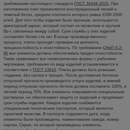
требованиям настоящего стандарта
ГОСТ 26434-2015.
При
изготовлении плит применяется конструкционный легкий и
тяжелый бетон, средняя плотность которого равна 2200-2500
кг/м3. Для того чтобы изделие было прочным, используется
арматурный каркас, который состоит из проволоки и прутьев
Вр-I, связанных между собой. Срок службы у этих изделий
составляет более ста лет. В конце производственного
процесса, плиты проходят проверки на крепкость,
трещиностойкость и огнестойкость. По требованию
СНиП II-2-
80
все элементы должны обеспечивать предел огнестойкости.
Также сравнивают все геометрические формы с рабочими
чертежами, требования по виду изделий устанавливается в
соответствии с
ГОСТ 13015
. Плиты должны быть ровными,
гладкими, без сколов и трещин. После достижения бетоном
отпускной прочности производится отпуск изделий, в зимний
период отпускная прочность бетона должна составлять 100%, в
летний период 70%. Все элементы покрываются специальным
раствором, он обеспечивает защиту от коррозий и продлевает
срок службы изделия. Каждое изделие снабжается
специальным техническим паспортом, который является
гарантией качества. В паспорте содержится дата, когда
элементы были произведены, наименование завода, номер
партии, Серия, по которой произведены элементы,