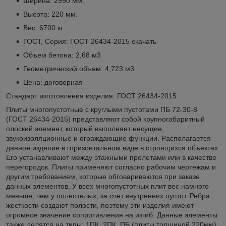
Ширина: 2990 мм.
Высота: 220 мм.
Вес: 6700 кг.
ГОСТ, Серия: ГОСТ 26434-2015
скачать
Объем бетона: 2,68 м3
Геометрический объем: 4,723 м3
Цена: договорная
Стандарт изготовления изделия: ГОСТ 26434-2015
Плиты многопустотные с круглыми пустотами ПБ 72-30-8
(ГОСТ 26434-2015) представляют собой крупногабаритный
плоский элемент, который выполняет несущие,
звукоизоляционные и ограждающие функции. Располагается
данное изделие в горизонтальном виде в строящихся объектах.
Его устанавливают между этажными пролетами или в качестве
перегородок. Плиты применяют согласно рабочим чертежам и
другим требованиям, которые обговариваются при заказе
данных элементов. У всех многопустотных плит вес намного
меньше, чем у полнотелых, за счет внутренних пустот. Ребра
жесткости создают полости, поэтому эти изделия имеют
огромное значение сопротивления на изгиб. Данные элементы
также делятся на типы: 1ПК, 2ПК, ПБ (плиты толщиной 220мм),