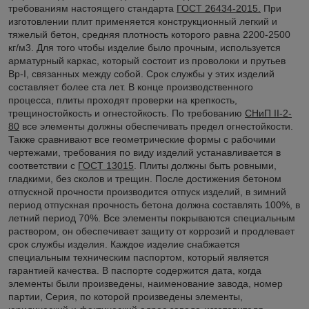
требованиям настоящего стандарта
ГОСТ 26434-2015.
При
изготовлении плит применяется конструкционный легкий и
тяжелый бетон, средняя плотность которого равна 2200-2500
кг/м3. Для того чтобы изделие было прочным, используется
арматурный каркас, который состоит из проволоки и прутьев
Вр-I, связанных между собой. Срок службы у этих изделий
составляет более ста лет. В конце производственного
процесса, плиты проходят проверки на крепкость,
трещиностойкость и огнестойкость. По требованию
СНиП II-2-
80
все элементы должны обеспечивать предел огнестойкости.
Также сравнивают все геометрические формы с рабочими
чертежами, требования по виду изделий устанавливается в
соответствии с
ГОСТ 13015
. Плиты должны быть ровными,
гладкими, без сколов и трещин. После достижения бетоном
отпускной прочности производится отпуск изделий, в зимний
период отпускная прочность бетона должна составлять 100%, в
летний период 70%. Все элементы покрываются специальным
раствором, он обеспечивает защиту от коррозий и продлевает
срок службы изделия. Каждое изделие снабжается
специальным техническим паспортом, который является
гарантией качества. В паспорте содержится дата, когда
элементы были произведены, наименование завода, номер
партии, Серия, по которой произведены элементы,