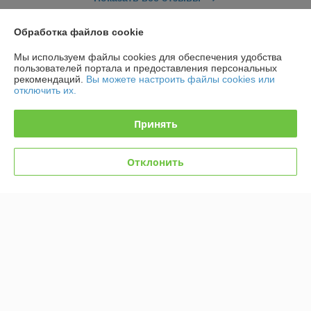
Обработка файлов cookie
О нас
Мы используем файлы cookies для обеспечения удобства
пользователей портала и предоставления персональных
Контакты
рекомендаций.
Вы можете настроить файлы cookies или
отключить их.
Доставка и оплата
Принять
График работы
Отклонить
Полная версия сайта
Политика обработки cookies
Сайт создан на платформе Deal.by
Информация для покупателя
Юридическое лицо:
ЗАО «ФРС-Групп»