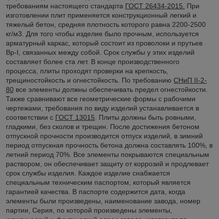
требованиям настоящего стандарта
ГОСТ 26434-2015.
При
изготовлении плит применяется конструкционный легкий и
тяжелый бетон, средняя плотность которого равна 2200-2500
кг/м3. Для того чтобы изделие было прочным, используется
арматурный каркас, который состоит из проволоки и прутьев
Вр-I, связанных между собой. Срок службы у этих изделий
составляет более ста лет. В конце производственного
процесса, плиты проходят проверки на крепкость,
трещиностойкость и огнестойкость. По требованию
СНиП II-2-
80
все элементы должны обеспечивать предел огнестойкости.
Также сравнивают все геометрические формы с рабочими
чертежами, требования по виду изделий устанавливается в
соответствии с
ГОСТ 13015
. Плиты должны быть ровными,
гладкими, без сколов и трещин. После достижения бетоном
отпускной прочности производится отпуск изделий, в зимний
период отпускная прочность бетона должна составлять 100%, в
летний период 70%. Все элементы покрываются специальным
раствором, он обеспечивает защиту от коррозий и продлевает
срок службы изделия. Каждое изделие снабжается
специальным техническим паспортом, который является
гарантией качества. В паспорте содержится дата, когда
элементы были произведены, наименование завода, номер
партии, Серия, по которой произведены элементы,