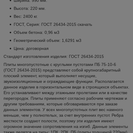
Ширина: 990 мм.
Высота: 220 мм.
Вес: 2400 кг.
ГОСТ, Серия: ГОСТ 26434-2015
скачать
Объем бетона: 0,96 м3
Геометрический объем: 1,6291 м3
Цена: договорная
Стандарт изготовления изделия: ГОСТ 26434-2015
Плиты многопустотные с круглыми пустотами ПБ 75-10-6
(ГОСТ 26434-2015) представляют собой крупногабаритный
плоский элемент, который выполняет несущие,
звукоизоляционные и ограждающие функции. Располагается
данное изделие в горизонтальном виде в строящихся объектах.
Его устанавливают между этажными пролетами или в качестве
перегородок. Плиты применяют согласно рабочим чертежам и
другим требованиям, которые обговариваются при заказе
данных элементов. У всех многопустотных плит вес намного
меньше, чем у полнотелых, за счет внутренних пустот. Ребра
жесткости создают полости, поэтому эти изделия имеют
огромное значение сопротивления на изгиб. Данные элементы
также делятся на типы: 1ПК, 2ПК, ПБ (плиты толщиной 220мм),