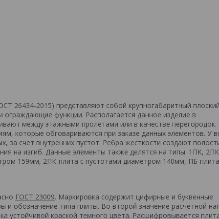
ГОСТ 26434-2015) представляют собой крупногабаритный плоски
и ограждающие функции. Располагается данное изделие в
ливают между этажными пролетами или в качестве перегородок.
ям, которые обговариваются при заказе данных элементов. У в
х, за счет внутренних пустот. Ребра жесткости создают полост
ия на изгиб. Данные элементы также делятся на типы: 1ПК, 2ПК
етром 159мм, 2ПК-плита с пустотами диаметром 140мм, ПБ-плита
ласно
ГОСТ 23009
. Маркировка содержит цифирные и буквенные
ы и обозначение типа плиты. Во второй значение расчетной наг
рка устойчивой краской темного цвета. Расшифровывается плит