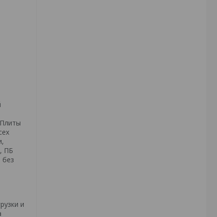
й
 Плиты
сех
и,
, ПБ
 без
рузки и
а