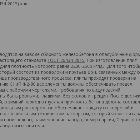
34-2015) как:
зводятся на заводе сборного железобетона в опалубочные фор
настоящего стандарта
ГОСТ 26434-2015.
При изготовлении плит
дняя плотность которого равна 2200-2500 кг/м3. Для того чтоб
оторый состоит из проволоки и прутьев Вр-I, связанных между с
онце производственного процесса, плиты проходят проверки на
ванию
СНиП II-2-80
все элементы должны обеспечивать предел
мы с рабочими чертежами, требования по виду изделий
ны быть ровными, гладкими, без сколов и трещин. После дости
й, в зимний период отпускная прочность бетона должна состав
ециальным раствором, он обеспечивает защиту от коррозий и
тся специальным техническим паспортом, который является гар
ли произведены, наименование завода, номер партии, Серия, по
завода-изготовителя.