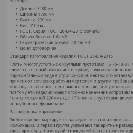
Размеры:
Длинна: 7480 мм.
Ширина: 1790 мм.
Высота: 220 мм.
Вес: 4100 кг.
ГОСТ, Серия: ГОСТ 26434-2015
скачать
Объем бетона: 1,64 м3
Геометрический объем: 2,9456 м3
Цена: договорная
Стандарт изготовления изделия: ГОСТ 26434-2015
Плиты многопустотные с круглыми пустотами ПБ 75-18-3 (
элемент, который выполняет несущие, звукоизоляционные 
горизонтальном виде в строящихся объектах. Его устанав
применяют согласно рабочим чертежам и другим требовани
многопустотных плит вес намного меньше, чем у полнотелы
поэтому эти изделия имеют огромное значение сопротивлен
(плиты толщиной 220мм), где 1ПК-плита с пустотами диам
опалубочного формования.
Расшифровка маркировки
Любое изделие маркируется заводом - изготовителем сог
комбинации. В первой группе указывают габаритные размер
класс арматуры. На каждой отпущенной плите ставится ма