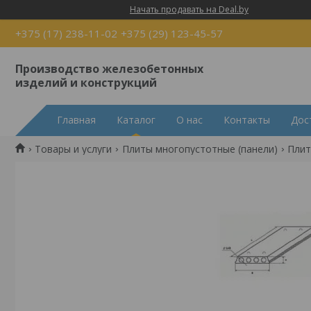
Начать продавать на Deal.by
+375 (17) 238-11-02
+375 (29) 123-45-57
Производство железобетонных
изделий и конструкций
Главная
Каталог
О нас
Контакты
Дос
Товары и услуги
Плиты многопустотные (панели)
Плит