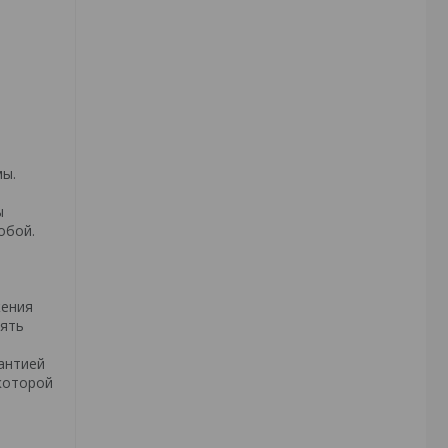
мы.
ы
обой.
жения
лять
антией
 которой