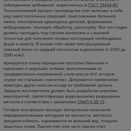
соблюдением требований, закрепленных в
ГОСТ 26434-85
.
Технологический процесс производства плит включает в себя
ряд самостоятельных операций: приготовление бетонной
смеси, изготовление арматурных деталей, формование,
вибрирование, тепловую обработку, распалубку. Все эти стадии
должны проходить под строгим контролем и с высокой
точностью для получения готовых конструкций необходимых
форм и качеств. В основе плит лежит конструкционный
тяжелый бетон со средней плотностью в диапазоне от 2200 до
2500 кг/м3.
Армируются плиты перекрытия пространственными и
каркасами и сварными сетками, выполненными из
предварительно-напряженной стали класса АтV, которые
служат им стальным «скелетом». Допускается применение
арматуры других классов исходя из требований проекта.
Заводом-изготовителем должен быть разработан комплекс
мероприятий, препятствующих коррозионному разрушению
металла в соответствии с указаниями
СНиП II-28-73
.
Готовые конструкции проходят контрольные испытания
неразрушительными методами на прочность, жесткость,
трещиностойкость, оцениваются их внешний вид, толщина
защитных слоев. Партия плит или часть партии плит,