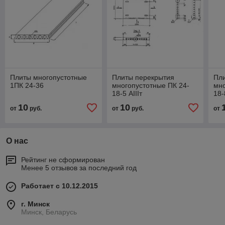
Плиты многопустотные
Плиты перекрытия
Пл
1ПК 24-36
многопустотные ПК 24-
мно
18-5 АIIIт
18-
10
10
от
руб.
от
руб.
от
О нас
Рейтинг не сформирован
Менее 5 отзывов за последний год
Работает с 10.12.2015
г. Минск
Минск, Беларусь