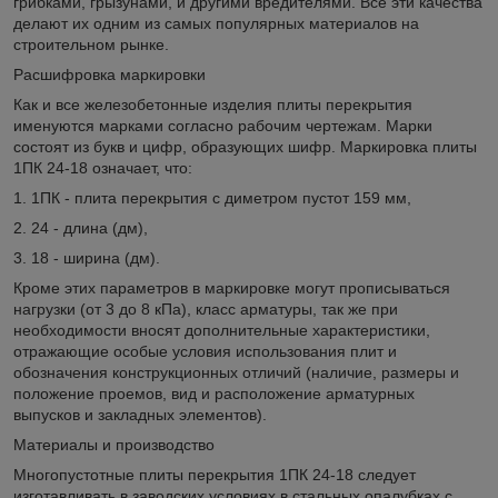
грибками, грызунами, и другими вредителями. Все эти качества
делают их одним из самых популярных материалов на
строительном рынке.
Расшифровка маркировки
Как и все железобетонные изделия плиты перекрытия
именуются марками согласно рабочим чертежам. Марки
состоят из букв и цифр, образующих шифр. Маркировка плиты
1ПК 24-18 означает, что:
1. 1ПК - плита перекрытия с диметром пустот 159 мм,
2. 24 - длина (дм),
3. 18 - ширина (дм).
Кроме этих параметров в маркировке могут прописываться
нагрузки (от 3 до 8 кПа), класс арматуры, так же при
необходимости вносят дополнительные характеристики,
отражающие особые условия использования плит и
обозначения конструкционных отличий (наличие, размеры и
положение проемов, вид и расположение арматурных
выпусков и закладных элементов).
Материалы и производство
Многопустотные плиты перекрытия 1ПК 24-18 следует
изготавливать в заводских условиях в стальных опалубках с