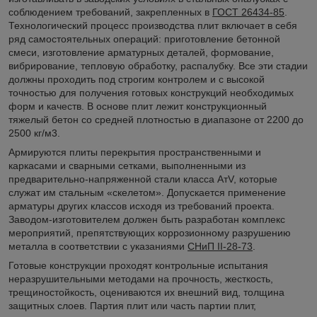
соблюдением требований, закрепленных в
ГОСТ 26434-85
.
Технологический процесс производства плит включает в себя
ряд самостоятельных операций: приготовление бетонной
смеси, изготовление арматурных деталей, формование,
вибрирование, тепловую обработку, распалубку. Все эти стадии
должны проходить под строгим контролем и с высокой
точностью для получения готовых конструкций необходимых
форм и качеств. В основе плит лежит конструкционный
тяжелый бетон со средней плотностью в диапазоне от 2200 до
2500 кг/м3.
Армируются плиты перекрытия пространственными и
каркасами и сварными сетками, выполненными из
предварительно-напряженной стали класса АтV, которые
служат им стальным «скелетом». Допускается применение
арматуры других классов исходя из требований проекта.
Заводом-изготовителем должен быть разработан комплекс
мероприятий, препятствующих коррозионному разрушению
металла в соответствии с указаниями
СНиП II-28-73
.
Готовые конструкции проходят контрольные испытания
неразрушительными методами на прочность, жесткость,
трещиностойкость, оцениваются их внешний вид, толщина
защитных слоев. Партия плит или часть партии плит,