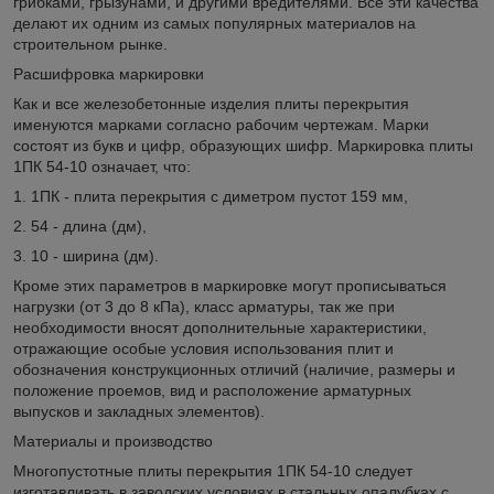
грибками, грызунами, и другими вредителями. Все эти качества
делают их одним из самых популярных материалов на
строительном рынке.
Расшифровка маркировки
Как и все железобетонные изделия плиты перекрытия
именуются марками согласно рабочим чертежам. Марки
состоят из букв и цифр, образующих шифр. Маркировка плиты
1ПК 54-10 означает, что:
1. 1ПК - плита перекрытия с диметром пустот 159 мм,
2. 54 - длина (дм),
3. 10 - ширина (дм).
Кроме этих параметров в маркировке могут прописываться
нагрузки (от 3 до 8 кПа), класс арматуры, так же при
необходимости вносят дополнительные характеристики,
отражающие особые условия использования плит и
обозначения конструкционных отличий (наличие, размеры и
положение проемов, вид и расположение арматурных
выпусков и закладных элементов).
Материалы и производство
Многопустотные плиты перекрытия 1ПК 54-10 следует
изготавливать в заводских условиях в стальных опалубках с