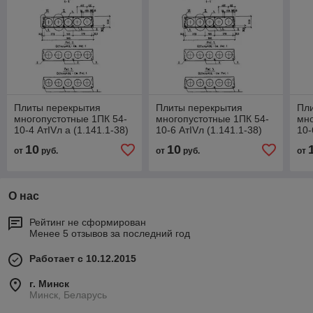
Плиты перекрытия
Плиты перекрытия
Пл
многопустотные 1ПК 54-
многопустотные 1ПК 54-
мно
10-4 АтIVл а (1.141.1-38)
10-6 АтIVл (1.141.1-38)
10-
10
10
от
руб.
от
руб.
от
О нас
Рейтинг не сформирован
Менее 5 отзывов за последний год
Работает с 10.12.2015
г. Минск
Минск, Беларусь