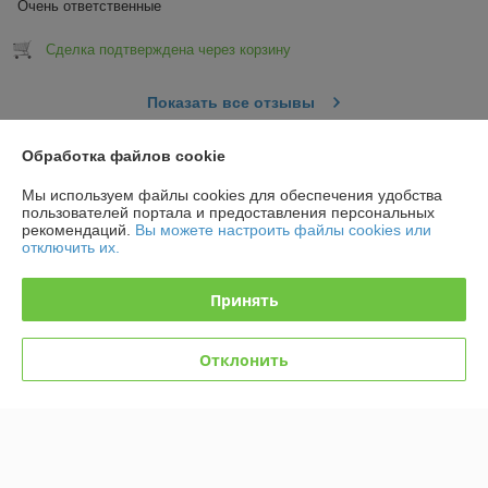
Очень ответственные
Сделка подтверждена через корзину
Показать все отзывы
Обработка файлов cookie
О нас
Мы используем файлы cookies для обеспечения удобства
пользователей портала и предоставления персональных
Контакты
рекомендаций.
Вы можете настроить файлы cookies или
отключить их.
Доставка и оплата
Принять
График работы
Отклонить
Полная версия сайта
Политика обработки cookies
Сайт создан на платформе Deal.by