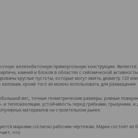
стотную железобетонную прямоугольную конструкцию. Является
ирпича, камней и блоков в областях с сейсмической активность
рованы круглые пустоты, которые могут иметь диаметр 120 или
к изломам, кроме того их можно использовать для размещения
ебольшой вес, точные геометрические размеры, ровные поверхн
- и теплоизоляции, устойчивость перед грибками, грызунами, и 
популярных материалов на строительном рынке.
уются марками согласно рабочим чертежам. Марки состоят из б
ает, что: