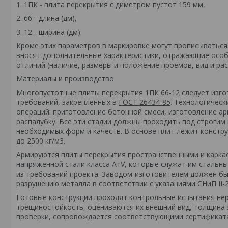
1. 1ПК - плита перекрытия с диметром пустот 159 мм,
2. 66 - длина (дм),
3. 12 - ширина (дм).
Кроме этих параметров в маркировке могут прописываться н
вносят дополнительные характеристики, отражающие особ
отличий (наличие, размеры и положение проемов, вид и ра
Материалы и производство
Многопустотные плиты перекрытия 1ПК 66-12 следует изгот
требований, закрепленных в
ГОСТ 26434-85
. Технологическ
операций: приготовление бетонной смеси, изготовление а
распалубку. Все эти стадии должны проходить под строгим
необходимых форм и качеств. В основе плит лежит констр
до 2500 кг/м3.
Армируются плиты перекрытия пространственными и карка
напряженной стали класса АтV, которые служат им стальны
из требований проекта. Заводом-изготовителем должен б
разрушению металла в соответствии с указаниями
СНиП II-
Готовые конструкции проходят контрольные испытания не
трещиностойкость, оцениваются их внешний вид, толщина 
проверки, сопровождается соответствующими сертификата