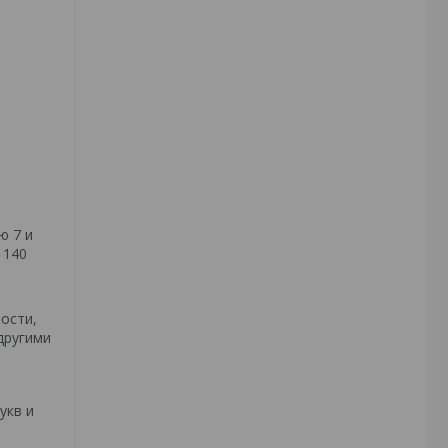
ю 7 и
 140
ости,
другими
укв и