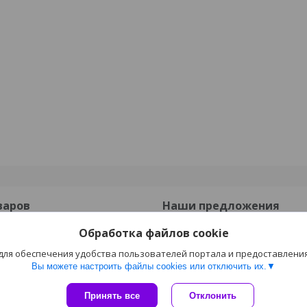
варов
Наши предложения
Обработка файлов cookie
онные
Опорные подушки
 для обеспечения удобства пользователей портала и предоставлени
езобетонные
Прогоны ПРГ
Вы можете настроить файлы cookies или отключить их.
Сайт создан на платформе Deal.by
Принять все
Отклонить