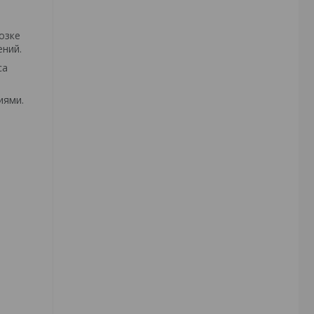
озке
ений.
са
иями.