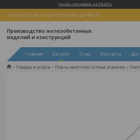
Начать продавать на Deal.by
+375 (17) 238-11-02
+375 (29) 123-45-57
Производство железобетонных
изделий и конструкций
Главная
Каталог
О нас
Контакты
Дос
Товары и услуги
Плиты многопустотные (панели)
Плит