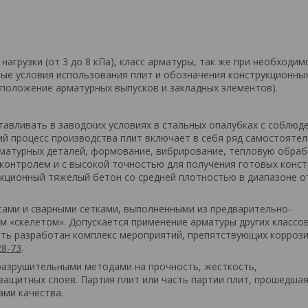
агрузки (от 3 до 8 кПа), класс арматуры, так же при необходим
ые условия использования плит и обозначения конструкционны
сположение арматурных выпусков и закладных элементов).
авливать в заводских условиях в стальных опалубках с соблюд
ий процесс производства плит включает в себя ряд самостояте
рматурных деталей, формование, вибрирование, тепловую обраб
 контролем и с высокой точностью для получения готовых конст
укционный тяжелый бетон со средней плотностью в диапазоне о
сами и сварными сетками, выполненными из предварительно-
м «скелетом». Допускается применение арматуры других классо
ыть разработан комплекс мероприятий, препятствующих корроз
28-73
.
разрушительными методами на прочность, жесткость,
защитных слоев. Партия плит или часть партии плит, прошедша
ми качества.