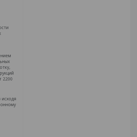
ости
х
ением
льных
отку,
рукций
т 2200
в исходя
ионному
я