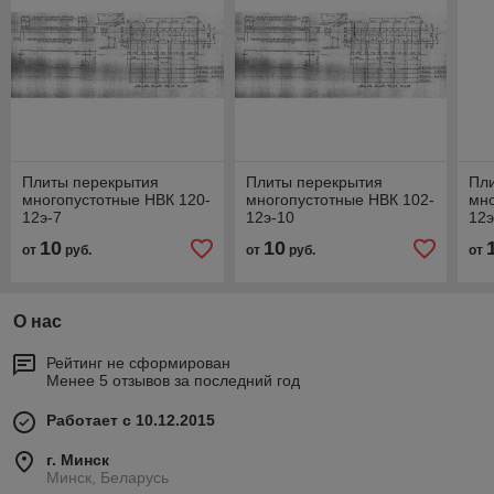
Плиты перекрытия
Плиты перекрытия
Пл
многопустотные НВК 120-
многопустотные НВК 102-
мно
12э-7
12э-10
12э
10
10
от
руб.
от
руб.
от
О нас
Рейтинг не сформирован
Менее 5 отзывов за последний год
Работает с 10.12.2015
г. Минск
Минск, Беларусь