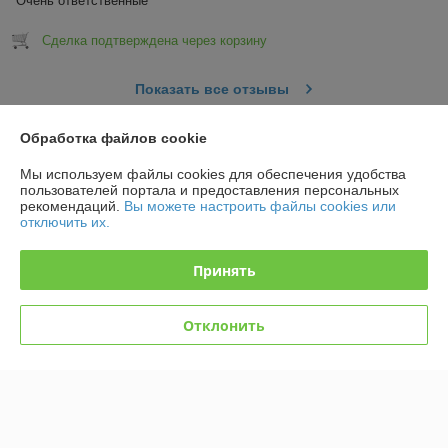
Очень ответственные
Сделка подтверждена через корзину
Показать все отзывы
Обработка файлов cookie
О нас
Мы используем файлы cookies для обеспечения удобства
пользователей портала и предоставления персональных
Контакты
рекомендаций.
Вы можете настроить файлы cookies или
отключить их.
Доставка и оплата
Принять
График работы
Отклонить
Полная версия сайта
Политика обработки cookies
Сайт создан на платформе Deal.by