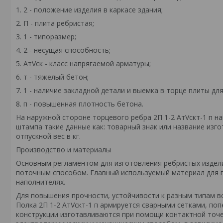
1. 2 - положение изделия в каркасе здания;
2. П - плита ребристая;
3. 1 - типоразмер;
4. 2 - несущая способность;
5. AтVск - класс напрягаемой арматуры;
6. т - тяжелый бетон;
7. 1 - наличие закладной детали и выемка в торце плиты для
8. п - повышенная плотность бетона.
На наружной стороне торцевого ребра 2П 1-2 АтVскт-1 п 
штампа такие данные как: товарный знак или название изго
отпускной вес в кг.
Производство и материалы
Основным регламентом для изготовления ребристых издел
поточным способом. Главный используемый материал для п
наполнителях.
Для повышения прочности, устойчивости к разным типам в
Полка 2П 1-2 АтVскт-1 п армируется сварными сетками, по
конструкции изготавливаются при помощи контактной точ