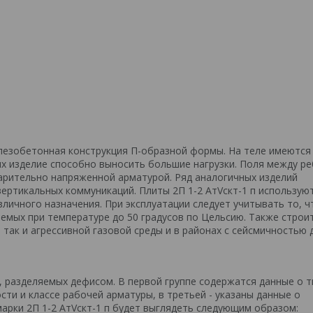
елезобетонная конструкция П-образной формы. На теле имеются
ых изделие способно выносить большие нагрузки. Поля между р
арительно напряженной арматурой. Ряд аналогичных изделий
ертикальных коммуникаций. Плиты 2П 1-2 АтVскт-1 п использую
личного назначения. При эксплуатации следует учитывать то, ч
емых при температуре до 50 градусов по Цельсию. Также строи
 так и агрессивной газовой среды и в районах с сейсмичностью 
, разделяемых дефисом. В первой группе содержатся данные о т
сти и классе рабочей арматуры, в третьей - указаны данные о
арки 2П 1-2 АтVскт-1 п будет выглядеть следующим образом: