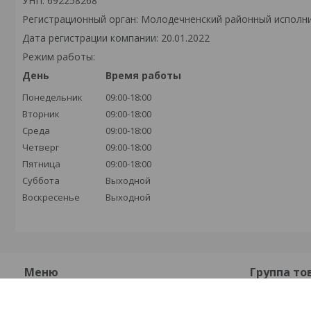
УНП: 692258268
Регистрационный орган: Молодечненский районный исполн
Дата регистрации компании: 20.01.2022
Режим работы:
День
Время работы
Понедельник
09:00-18:00
Вторник
09:00-18:00
Среда
09:00-18:00
Четверг
09:00-18:00
Пятница
09:00-18:00
Суббота
Выходной
Воскресенье
Выходной
Меню
Группа то
О компании
Плиты бет