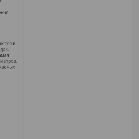
р
ения
аются в
док,
амая
иметров.
скаемых