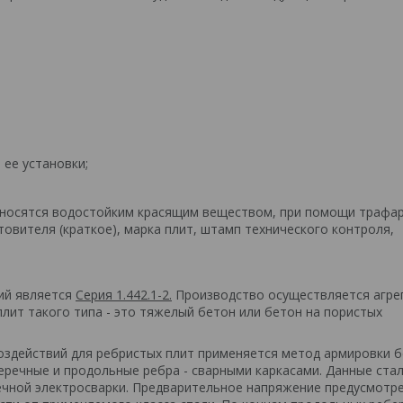
 ее установки;
наносятся водостойким красящим веществом, при помощи трафа
товителя (краткое), марка плит, штамп технического контроля,
ий является
Серия 1.442.1-2.
Производство осуществляется агре
лит такого типа - это тяжелый бетон или бетон на пористых
оздействий для ребристых плит применяется метод армировки б
перечные и продольные ребра - сварными каркасами. Данные ста
ечной электросварки. Предварительное напряжение предусмотр