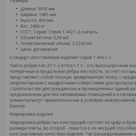
Размеры:
Длинна: 5950 мм.
Ширина: 1485 мм.
Высота: 400 мм.
Вес: 2400 кг.
ГОСТ, Серия: Серия 1.442.1-2
скачать
Объем бетона: 0,95 м3
Геометрический объем: 3,5343 м3
Цена: договорная
Стандарт изготовления изделия: Серия 1.442.1-2
Плита ребристая 2П 1-2 АтVскт-1 п - это высокопрочная ж
поперечные и продольные ребра жесткости, за счет котор
представляют собой плоскую армированную полку, с предв
запроектирован с квадратными отверстиями для пропуска в
строительстве для гражданских и промышленных зданий раз
предназначены для неотапливаемых помещений и отаплива
элементы могут применяться как в условиях неагрессивной,
баллов.
Маркировка изделия
Маркировка ребристых конструкций состоит из цифр и букв
размере плиты, во второй - пишется о ее несущей способно
конструктивных качествах изделия. Так расшифровывание м