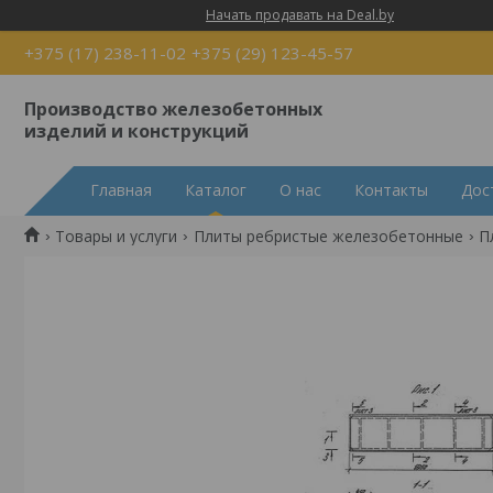
Начать продавать на Deal.by
+375 (17) 238-11-02
+375 (29) 123-45-57
Производство железобетонных
изделий и конструкций
Главная
Каталог
О нас
Контакты
Дос
Товары и услуги
Плиты ребристые железобетонные
П