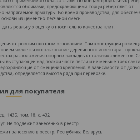
сти от применяемого класса стали. По концам продольных ребе
е являются обоймами, предохраняющими торцы ребер плит от
но напрягаемой арматуры. Во время производства, для обеспеч
 основы из цементно-песчаной смеси.
дать реальную оценку относительно качества плит.
щениях с ровным плотным основанием. Там конструкции размещ
ловием является использование деревянного инвентаря - прокла
естах расположения опорных закладных стальных элементов. С
ты выступающей над полкой части петли и не меньше трех сант
предохраняющие от смещения крепления. В зависимости от допу
дства, определяется высота ряда при перевозке.
я для покупателя
, 143Б, пом. 18, к. 432
уг: Не подлежит занесению в реестр
ежит занесению в реестр, Республика Беларусь