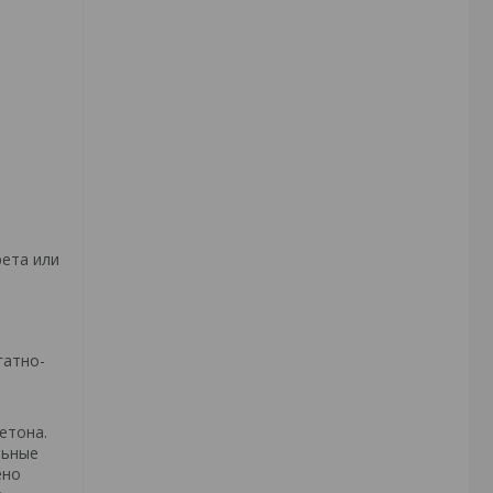
рета или
гатно-
етона.
льные
ено