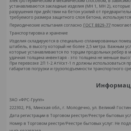
электротермическим и механическим способом, в зависимо
устанавливаются закладные изделия (МН 1, МН 2), которы
разрушения при действии на бетон усилий от предваритель
требуемого размера защитного слоя бетона, используются
Периодические испытания согласно
ГОСТ 8829-77
помогают 
Транспортировка и хранение
Изделия складируются в специально спланированных поме
штабель, в высоту который не более 2,5 метра. Важным ус
которые устанавливаются по торцам продольных ребер в м
удачная толщина инвентаря - это толщина не меньше высо
При перевозке 2П 1-2 АтVскт-1 п должны использоваться 
габаритов погрузки и грузоподъемности транспортного сре
Информаци
ЗАО «ФРС-Групп»
222302, РБ, Минская обл., г. Молодечно, ул. Великий Гостинец
Дата регистрации в Торговом реестре/Реестре бытовых усл
Номер в Торговом реестре/Реестре бытовых услуг: Не подл