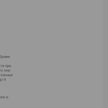
ебрами
тся при
то они
тельные
до 9
ипе и