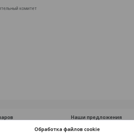
ительный комитет
варов
Наши предложения
Обработка файлов cookie
онные
Опорные подушки