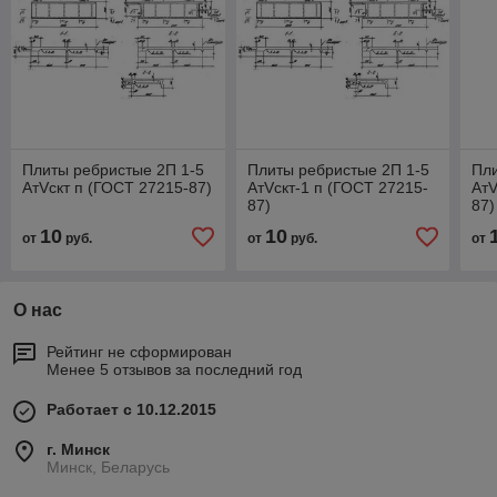
Плиты ребристые 2П 1-5
Плиты ребристые 2П 1-5
Пли
АтVскт п (ГОСТ 27215-87)
АтVскт-1 п (ГОСТ 27215-
АтV
87)
87)
10
10
от
руб.
от
руб.
от
О нас
Рейтинг не сформирован
Менее 5 отзывов за последний год
Работает с 10.12.2015
г. Минск
Минск, Беларусь