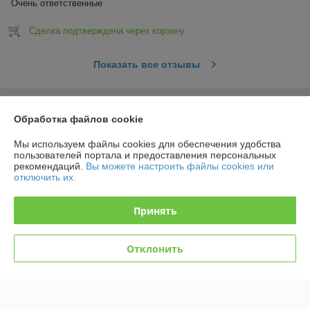
Очень ответственные
Сделка подтверждена через корзину
Показать все отзывы
О нас
Обработка файлов cookie
Мы используем файлы cookies для обеспечения удобства
Контакты
пользователей портала и предоставления персональных
рекомендаций.
Вы можете настроить файлы cookies или
Доставка и оплата
отключить их.
График работы
Принять
Полная версия сайта
Отклонить
Политика обработки cookies
Сайт создан на платформе Deal.by