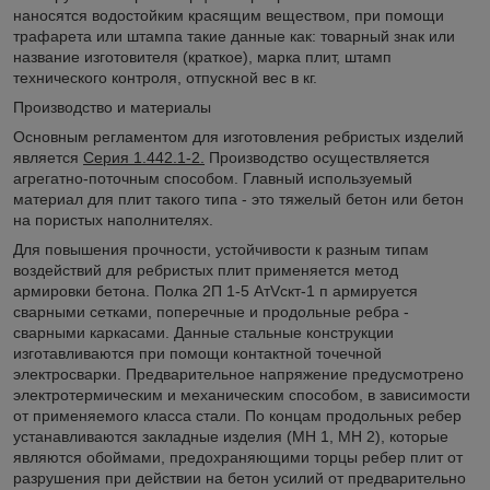
наносятся водостойким красящим веществом, при помощи
трафарета или штампа такие данные как: товарный знак или
название изготовителя (краткое), марка плит, штамп
технического контроля, отпускной вес в кг.
Производство и материалы
Основным регламентом для изготовления ребристых изделий
является
Серия 1.442.1-2.
Производство осуществляется
агрегатно-поточным способом. Главный используемый
материал для плит такого типа - это тяжелый бетон или бетон
на пористых наполнителях.
Для повышения прочности, устойчивости к разным типам
воздействий для ребристых плит применяется метод
армировки бетона. Полка 2П 1-5 АтVскт-1 п армируется
сварными сетками, поперечные и продольные ребра -
сварными каркасами. Данные стальные конструкции
изготавливаются при помощи контактной точечной
электросварки. Предварительное напряжение предусмотрено
электротермическим и механическим способом, в зависимости
от применяемого класса стали. По концам продольных ребер
устанавливаются закладные изделия (МН 1, МН 2), которые
являются обоймами, предохраняющими торцы ребер плит от
разрушения при действии на бетон усилий от предварительно