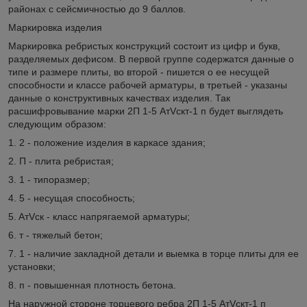
районах с сейсмичностью до 9 баллов.
Маркировка изделия
Маркировка ребристых конструкций состоит из цифр и букв,
разделяемых дефисом. В первой группе содержатся данные о
типе и размере плиты, во второй - пишется о ее несущей
способности и классе рабочей арматуры, в третьей - указаны
данные о конструктивных качествах изделия. Так
расшифровывание марки 2П 1-5 АтVскт-1 п будет выглядеть
следующим образом:
1. 2 - положение изделия в каркасе здания;
2. П - плита ребристая;
3. 1 - типоразмер;
4. 5 - несущая способность;
5. AтVск - класс напрягаемой арматуры;
6. т - тяжелый бетон;
7. 1 - наличие закладной детали и выемка в торце плиты для ее
установки;
8. п - повышенная плотность бетона.
На наружной стороне торцевого ребра 2П 1-5 АтVскт-1 п