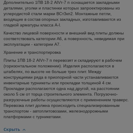
Дополнительно 1ПВ 18-2 АIVт-7 п оснащается закладными
деталями, уголки и пластинки которых запроектированы из
углеродистой стали марки ВСт3кп2. Монтажные петли,
входящие в состав опорных закладных, изготавливаются из
гладкой арматуры класса А-I.
Качество лицевой поверхности и внешний вид плиты должны
соответствовать категории А6, а поверхность, невидимая при
эксплуатации - категории А7.
Хранение и транспортировка
Плиты 1ПВ 18-2 АIVт-7 п перевозят и складируют в рабочем
(горизонтальном положении). Изделия располагаются в
штабелях, по высоте не больше трех плит. Между
конструкциями ряда в приопорной части устанавливаются
инвентарные турникеты или прокладки толщиной 4 см.
Прокладки располагаются одна над другой, на расстоянии
около 5 см от торца строительного элемента. Погрузочно-
разгрузочные работы осуществляются с применением траверс.
Перевозка плит должна происходить специализированным
транспортом - автоплитовозами, железнодорожными
платформами с турникетами.
Скрыть