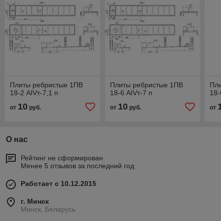
Плиты ребристые 1ПВ
Плиты ребристые 1ПВ
Пл
18-2 АIVт-7,1 п
18-6 АIVт-7 п
18-
10
10
от
руб.
от
руб.
от
О нас
Рейтинг не сформирован
Менее 5 отзывов за последний год
Работает с 10.12.2015
г. Минск
Минск, Беларусь