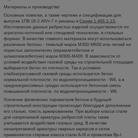
Материалы и производство
Основные пометки, а также чертежи и спецификации для
выпуска 1ПВ 18-2 АIVт-7 п указаны в
Серии 1.465.1-13.
Изготовление данных ребристых изделий осуществляется по
агрегатно-поточной или стендовой технологии, в стальных
формах. В качестве главного материала могут использоваться
различные бетоны - тяжелый марок М300-М600 или легкий на
пористых заполнителях (керамзитобетоне и
шлакопемзобетоне) марок М300-М400. В зависимости от
условий воздействия газовой среды на строительной площадке
выбирается бетон по плотности. Так в условиях
слабоагрессивной газовой среды используется бетон
нормальной плотности, по водонепроницаемости - W4, а в
среднеагрессивных средах используется бетонная смесь
повышенной плотности, по водонепроницаемости - W6.
Усиление физических параметров бетона в будущей
строительной конструкции происходит благодаря дополнению
его сталью, тоесть армированием. При выборе класса стали
для напрягаемой арматуры ребристой плиты также
учитывается воздействия газовых сред. В качестве
ненапрягаемой арматуры сварных каркасов и сеток
применяются стержни класса стали А-III и проволока Вр-I.