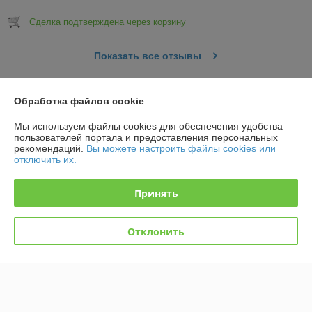
Сделка подтверждена через корзину
Показать все отзывы
Обработка файлов cookie
О нас
Мы используем файлы cookies для обеспечения удобства
Контакты
пользователей портала и предоставления персональных
рекомендаций.
Вы можете настроить файлы cookies или
отключить их.
Доставка и оплата
Принять
График работы
Отклонить
Полная версия сайта
Политика обработки cookies
Сайт создан на платформе Deal.by