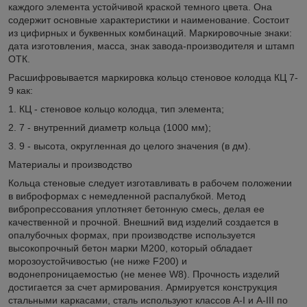
каждого элемента устойчивой краской темного цвета. Она
содержит основные характеристики и наименование. Состоит
из цифирных и буквенных комбинаций. Маркировочные знаки:
дата изготовления, масса, знак завода-производителя и штамп
ОТК.
Расшифровывается маркировка кольцо стеновое колодца КЦ 7-
9 как:
1. КЦ - стеновое кольцо колодца, тип элемента;
2. 7 - внутренний диаметр кольца (1000 мм);
3. 9 - высота, округленная до целого значения (в дм).
Материалы и производство
Кольца стеновые следует изготавливать в рабочем положении
в виброформах с немедленной распалубкой. Метод
вибропрессования уплотняет бетонную смесь, делая ее
качественной и прочной. Внешний вид изделий создается в
опалубочных формах, при производстве используется
высокопрочный бетон марки М200, который обладает
морозоустойчивостью (не ниже F200) и
водонепроницаемостью (не менее W8). Прочность изделий
достигается за счет армирования. Армируется конструкция
стальными каркасами, сталь используют классов A-I и A-III по