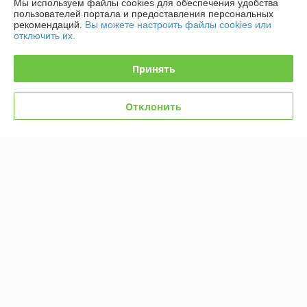
О нас
Мы используем файлы cookies для обеспечения удобства
пользователей портала и предоставления персональных
рекомендаций.
Вы можете настроить файлы cookies или
Контакты
отключить их.
Доставка и оплата
Принять
График работы
Отклонить
Полная версия сайта
Политика обработки cookies
Сайт создан на платформе Deal.by
Информация для покупателя
Юридическое лицо:
ЗАО «ФРС-Групп»
222302, РБ, Минская обл., г. Молодечно, ул. Великий Гостинец, 143Б,
пом. 18, к. 432
Регистрационный номер ЕГР: 692258268